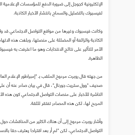
الإلكترونية كجوجل إلى ضرورة الدفع للمؤسسات الإعلامية ا
لفيسبوك بالتضليل والسماح بانتشار الأخبار الكاذبة.
وكانت فيسبوك وغيرها من مواقع التواصل الاجتماعي قد واجهت
الكاذبة والزائفة أو المضللة على منصتها، وبلغت هذه الاتها
الأمر للتأثير على نتائج الانتخابات وهو ما اعترفت به فيسب
الظاهرة.
من جهته قال روبرت مردوخ الملقب بـ "إمبراطور الإعلام العا
صحيف "وول ستريت جورنال"، قال في بيان صادر عنه أن على
الناشرة للأخبار على منصات التواصل الاجتماعي كون هذه الأخ
المربح لها، لكن هذه المصادر تفتقر للثقة.
وأشار روبرت مردوخ إلى أن هناك الكثير من المناقشات حول 
التواصل الاجتماعي، لكن "لم أر بعد اقتراحا يعترف حقا بالا