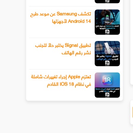
تكشف Samsung عن موعد طرح
Android 14 لأجهزتها
تطبيق Signal يختبر حلًا لتجنب
نشر رقم الهاتف
يكتوك تعمل على منصة مستقلة لبث
تعمل يوتيوب على عرض الإعلانا
لموسيقى
ميزة فيديو shorts وبالتال
مع منتجي المحتوى
تعتزم Apple إجراء تغييرات شاملة
في نظام IOS 18 القادم