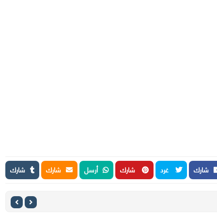
شارك
غرد
شارك
أرسل
شارك
شارك