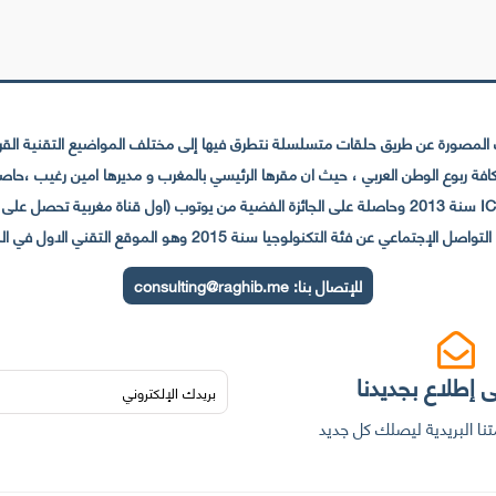
لمصورة عن طريق حلقات متسلسلة نتطرق فيها إلى مختلف المواضيع التقنية القريبة
عي عن فئة التكنولوجيا سنة 2015 وهو الموقع التقني الاول في المغرب والعالم العربي
للإتصال بنا:
consulting@raghib.me
 إطلاع بجديدنا
نا البريدية ليصلك كل جديد