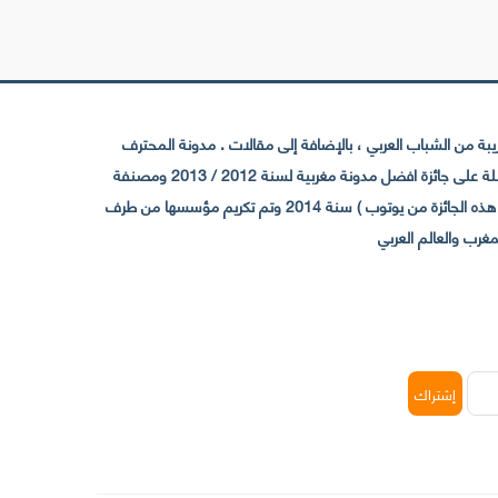
 من الشباب العربي ، بالإضافة إلى مقالات . مدونة المحترف
تأسست سنة 2009 حيث تستقطب الآن عدد كبير من الزوار من كافة ربوع الوطن العربي ، حيث ان مقرها الرئيسي بالمغرب و مديرها امين رغيب ،حاصلة على جائزة افضل مدونة مغربية لسنة 2012 / 2013 ومصنفة
ضمن افضل 10 مدونات عربية حسب المركز الدولي للصحفيين ICFJ سنة 2013 وحاصلة على الجائزة الفضية من يوتوب (اول قناة مغربية تحصل على هذه الجائزة من يوتوب ) سنة 2014 وتم تكريم مؤسسها من طرف