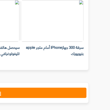
يك دفعه لمشاركة
سرقة 300 جهازiPhone أمام متجر apple
ديق ابتداء من عام
بنيويورك
تليفوتوغرافي
إ