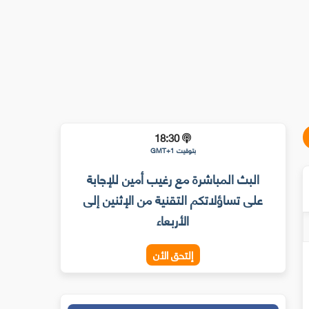
18:30
بتوقيت GMT+1
البث المباشرة مع رغيب أمين للإجابة
على تساؤلاتكم التقنية من الإثنين إلى
الأربعاء
إلتحق الأن