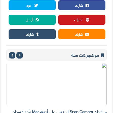
شارك
غرد
شارك
أرسل
شارك
شارك
مواضيع ذات صلة:
مرشحات Snap Camera لن تعمل على أجهزة Mac وأجهزة سطح