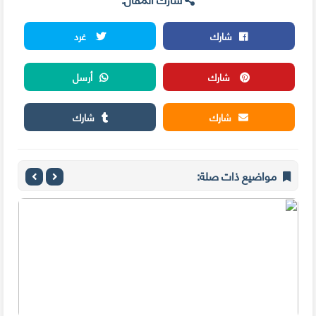
شارك
غرد
شارك
أرسل
شارك
شارك
مواضيع ذات صلة: