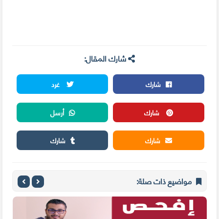
شارك المقال:
شارك
غرد
شارك
أرسل
شارك
شارك
مواضيع ذات صلة: