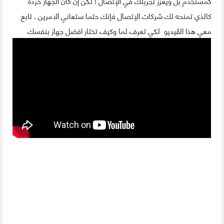
كمستخدم بل ويعزز تجربتك في الإتصال ! لكن إن كان الجهاز خردة
كالذي تمنحه لك شركات الإتصال فإنك حتما ستعاني الامرين . تابع
معي هذا الڤيديو لكي تعرف لما وكيف تختار افضل جهاز بنفسك