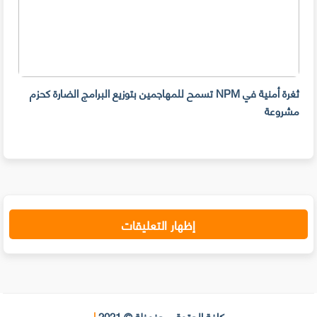
ثغرة أمنية في NPM تسمح للمهاجمين بتوزيع البرامج الضارة كحزم
هل ل
مشروعة
على 
حسا
إظهار التعليقات
كافة الحقوق محفوظة © 2021
|