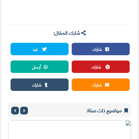
شارك المقال:
شارك
غرد
شارك
أرسل
شارك
شارك
مواضيع ذات صلة: