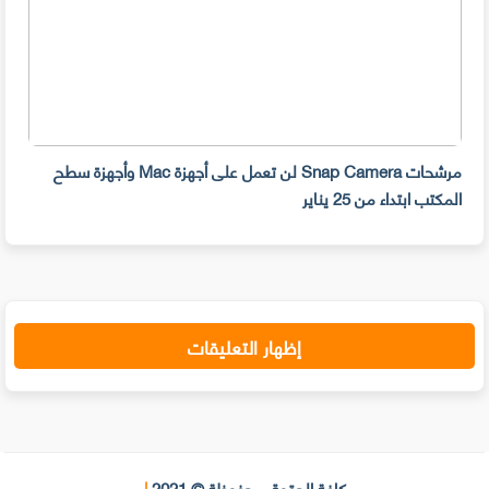
مرشحات Snap Camera لن تعمل على أجهزة Mac وأجهزة سطح
المكتب ابتداء من 25 يناير
صديق
إظهار التعليقات
كافة الحقوق محفوظة © 2021
|