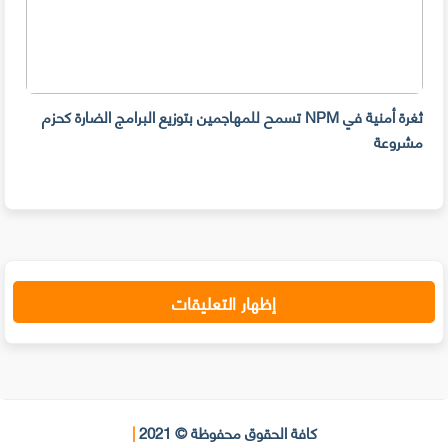
ثغرة أمنية في NPM تسمح للمهاجمين بتوزيع البرامج الضارة كحزم
هل ل
مشروعة
على 
حسا
إظهار التعليقات
كافة الحقوق محفوظة © 2021
|