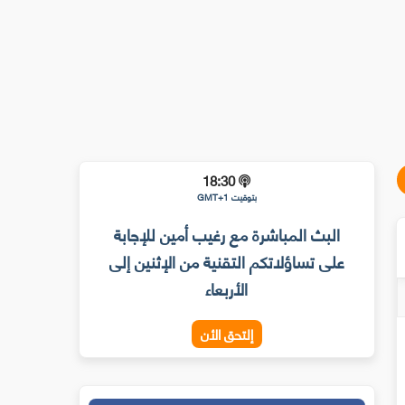
18:30
بتوقيت GMT+1
البث المباشرة مع رغيب أمين للإجابة
على تساؤلاتكم التقنية من الإثنين إلى
الأربعاء
إلتحق الأن