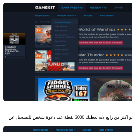
و يوجد ايضا لكسب النقاط فى الموقع نظام Referral و هو اكثر من رائع لانه يعطيك 3000 نقطة عند دعوة شخص للتسجيل عن 