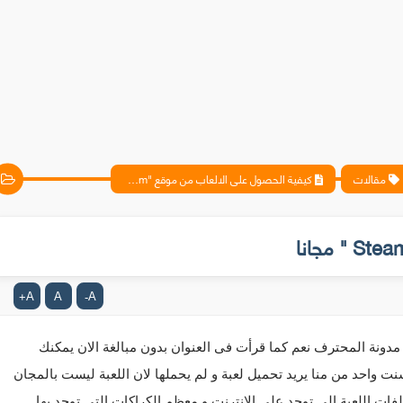
مقالات
كيفية الحصول على الالعاب من موقع "Steam " مجانا
A
A
A
+
-
السلام عليكم ورحمة الله وبركاته إخوتي وأخواتي متابعى مدونة المحترف نعم كما قرأت فى العنوان بدون مبالغة الان يمكنك 
الحصول على  اللعبة التى تريدها مجانا 100% دون دفع سنت واحد من منا يريد تحميل لعبة و لم يحملها لان اللعبة ليست بالمجان 
و تحميلها من النت يعرض جهازك للاختراق لعدم ضمان ملفات اللعبة الى توجد على الانترنت و معظم الكراكات التى توجد بها 