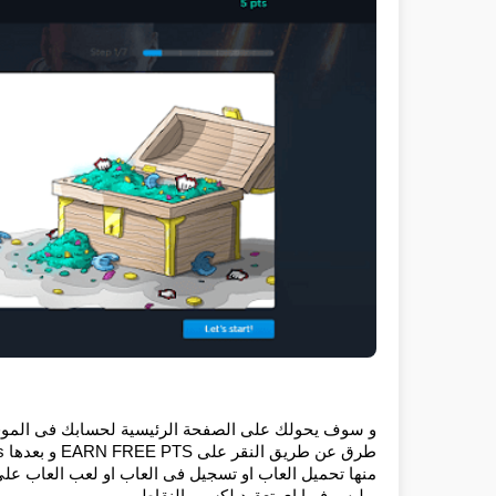
طرق عن طريق النقر على EARN FREE PTS و بعدها Multiple quests ليظهر لك الموقع عدة طرق لكسب النقاط
و ليس فيها اى تعقيد لكسب النقاط