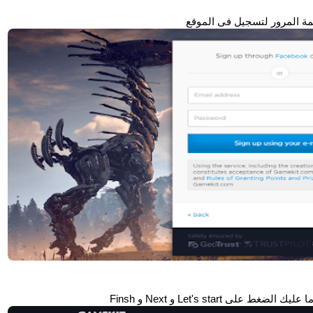
مة المرور لتسجيل فى الموقع
Let's star و Next و Finsh