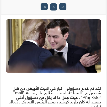
+
A
A
-
A
لقد
تم
خداع مسؤولون كبار في البيت الأبيض من قبل
شخص
في
المملكة
المتحدة
يطلق
على
نفسه
"
Email
Prankster
"، حيث جعل ما لا يقل عن مسؤول أمني
يعتقد أنه كان جاريد كوشنر، صهر
الرئيس
الأمريكي دونالد
ترامب.