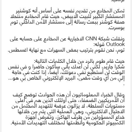
تمكن المخادع من تقديم نفسه
على
أساس
أنه
كوشنير
المستشار الكبير للبيت الابيض،
حيث
قام
المخادع
منتحلا
صفة
كوشنر ببعث رسالة إلى مستشار الأمن الداخلي توم
بوسرت.
ونقلت شبكة
CNN
الاخبارية عن المخادع على
حسابه
على
Outlook
قوله:
توم، نحن
نقوم
بترتيب بعض السهرات مع نهاية اغسطس.
حيث
قام
طوم
بالرد
من
خلال
الكلمات
التالية
:
شكرا
جاريد
،
لكني
لن
أعدك
بأني
سأكون
حاضرا
و
في
نفس
الوقت
لن
أستطيع
نفي
دعوتك
، أيضا، إذا كنت في حاجة
إلي من أي وقت مضى، البريد الإلكتروني الخاص بي هو...
.
وقال الخبراء المعلوماتيون أن هذه الحوادث توضح كيف
أن الأمريكيين الضعفاء، حتى أولئك الذين هم في أعلى
مستويات السلطة، لا يزالون عرضة للتهديد المحتمل من
الاحتيال
الالكتروني، وهي العملية التي يتم من خلالها
خداع المسؤولين من
طرف
الهاكر
ز، وتعرض أجهزة
الكمبيوتر الحكومية وأنظمتها لمختلف
التهديدات
الأمنية.