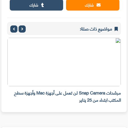
شارك
شارك
مواضيع ذات صلة:
مرشحات Snap Camera لن تعمل على أجهزة Mac وأجهزة سطح
المكتب ابتداء من 25 يناير
صديق