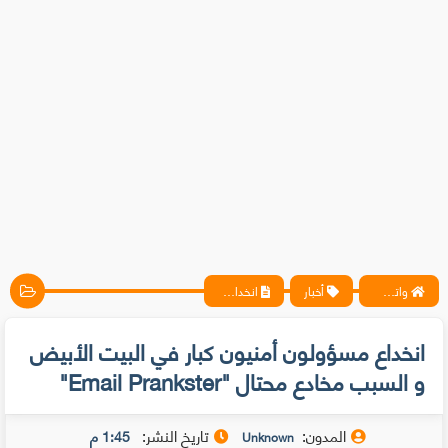
واتس آب ، فيسبوك ، أنترنت ، شروحات تقنية حصرية - المحترف
أخبار
انخداع مسؤولون أمنيون كبار في البيت الأبيض و السبب مخادع محتال "Email Prankster"
انخداع مسؤولون أمنيون كبار في البيت الأبيض
و السبب مخادع محتال "Email Prankster"
المدون:
تاريخ النشر:
1:45 م
Unknown