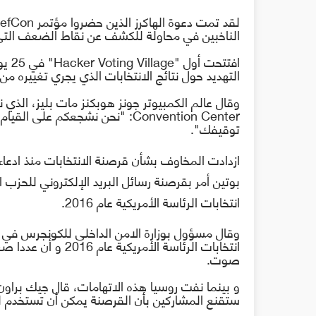
لقد تمت دعوة الهاكرز الذين حضروا مؤتمر
efCon
الناخبين في محاولة للكشف عن نقاط الضعف التي يم
افتتحت أول "
Hacker Voting Village
التهديد حول نتائج الانتخابات الذي يجري تغييره من 
وقال عالم الكمبيوتر جونز هوبكنز مات بليز، الذي
Convention Center
: "نحن نشجعكم على القيام ب
توقيفك".
ا
زدادت المخاوف بشأن قرصنة الانتخابات منذ ادعاءا
بوتين أمر بقرصنة رسائل البريد الإلكتروني للحزب
انتخابات الرئاسة الأمريكية عام 2016.
انتخابات الرئاسة ال
صوت.
و بينما نفت روسيا هذه الاتهامات، قال جيك براون،
ستقنع المشاركين بأن القرصنة يمكن أن تستخدم للت