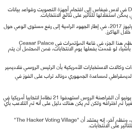
D
في لاس فيغاس إلى اقتحام أجهزة التصويت وقواعد بيانات
كن استغلالها للتأثير على نتائج الانتخابات.
" في 25 يوليوز 2017، في إطار الجهود الرامية إلى رفع مستوى الوعي حول
خلال الهاكرز.
 نظم هذا الجزء في قاعة المؤتمرات في
Ceasar Palace
أشياء لو قدمت بفعلها يوم الانتخابات، فمن المحتمل أن يتم
ت وكالات الاستخبارات الأمريكية بأن الرئيس الروسي فلاديمير
 الديمقراطي لمساعدة الجمهوري دونالد تراب على الفوز في
وقال مسؤول بوزارة الامن الداخلى للكونجرس في يونيو أن القراصنة الروس استهدفوا 21 نظاما انتخابيا أمريكيا في
أمريكية عام 2016 و أن عددا صغيرا تم اختراقه ولكن لم يكن هناك دليل على أنه تم التلاعب بأي
 منظم آخر، إنه يعتقد أن "
The Hacker Voting Village
"
أثير على الانتخابات.