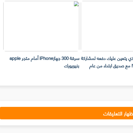
لذي يتعين عليك دفعه لمشاركة
سرقة 300 جهازiPhone أمام متجر apple
حساب Netflix مع صديق ابتداء من عام
بنيويورك
ت
ظهار التعليقات