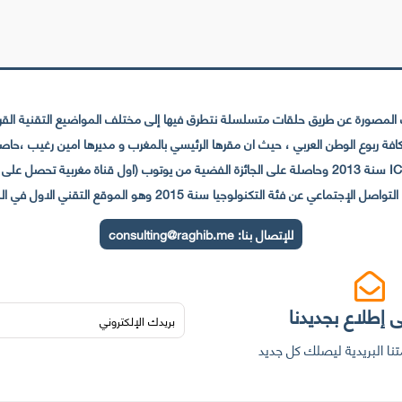
لمصورة عن طريق حلقات متسلسلة نتطرق فيها إلى مختلف المواضيع التقنية القريبة
عي عن فئة التكنولوجيا سنة 2015 وهو الموقع التقني الاول في المغرب والعالم العربي
للإتصال بنا:
consulting@raghib.me
 إطلاع بجديدنا
نا البريدية ليصلك كل جديد