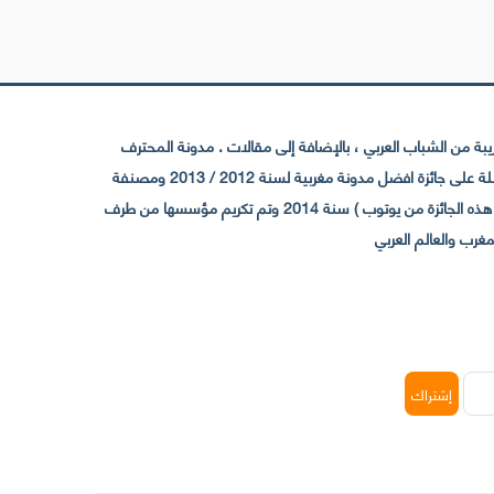
 من الشباب العربي ، بالإضافة إلى مقالات . مدونة المحترف
تأسست سنة 2009 حيث تستقطب الآن عدد كبير من الزوار من كافة ربوع الوطن العربي ، حيث ان مقرها الرئيسي بالمغرب و مديرها امين رغيب ،حاصلة على جائزة افضل مدونة مغربية لسنة 2012 / 2013 ومصنفة
ضمن افضل 10 مدونات عربية حسب المركز الدولي للصحفيين ICFJ سنة 2013 وحاصلة على الجائزة الفضية من يوتوب (اول قناة مغربية تحصل على هذه الجائزة من يوتوب ) سنة 2014 وتم تكريم مؤسسها من طرف