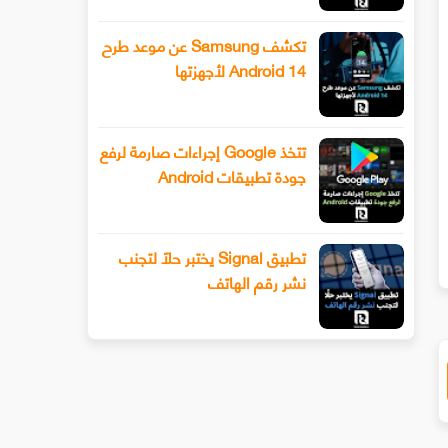
تكشف Samsung عن موعد طرح
Android 14 لأجهزتها
تتخذ Google إجراءات صارمة لرفع
جودة تطبيقات Android
سيحصل هاتف Xiaomi 13 أخيرًا على عدسة
طرح Snapchat المزيد من أدوا
ليفوتوغرافي
الفيديو المتقدمة باستخدام وضع ا
تطبيق Signal يختبر حلًا لتجنب
نشر رقم الهاتف