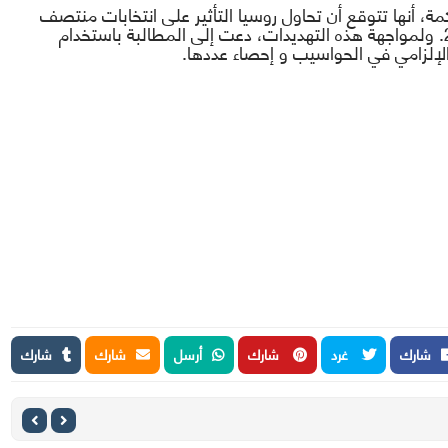
مة، أنها تتوقع أن تحاول روسيا التأثير على انتخابات منتصف
المدة الامريكية لعام 2018 والانتخابات لعام 2020. ولمواجهة هذه التهديدات، دعت إلى المطالبة باستخدام
الإلزامي في الحواسيب و إحصاء عددها.
شارك
غرد
شارك
أرسل
شارك
شارك