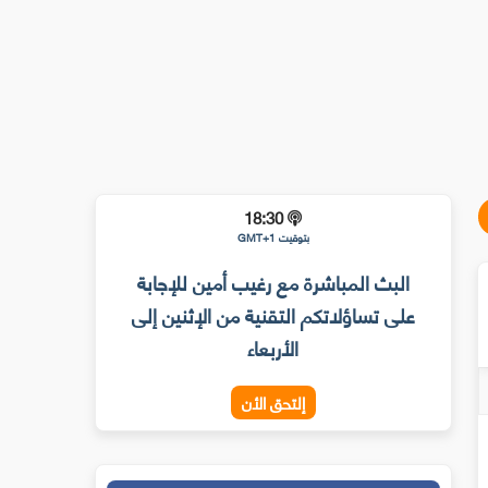
18:30
بتوقيت GMT+1
البث المباشرة مع رغيب أمين للإجابة
على تساؤلاتكم التقنية من الإثنين إلى
الأربعاء
إلتحق الأن