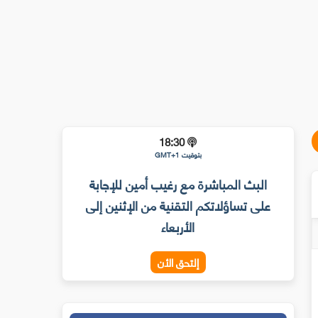
18:30
بتوقيت GMT+1
البث المباشرة مع رغيب أمين للإجابة
على تساؤلاتكم التقنية من الإثنين إلى
الأربعاء
إلتحق الأن