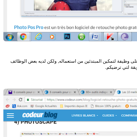
نظام جيد ,اوضح وأسهل استخدام من( جيمب ) ويحتوي على وظيفة لتمكين المبتدئين من استعماله, ولكن لديه بعض الوظائف 
يقة لتي ترضيكم.