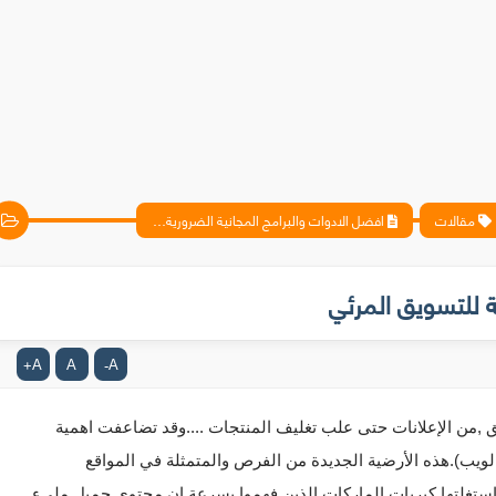
مقالات
افضل الادوات والبرامج المجانية الضرورية للتسويق المرئي
ة للتسويق المرئي
A
A
A
+
-
ان الأدوات المرئية كانت دائما أساسية للتواصل والتسويق ,من الإعلانات حتى علب تغليف المنتجات ....وقد تضاعفت اهمية 
لويب).
هذه الأرضية الجديدة من الفرص والمتمثلة في المواقع 
مواقع التواصل الاجتماعي , استغلتها كبريات الماركات الذين فهموا بسرعة ان محتوى جميل مليء 