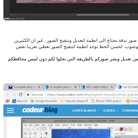
في بعض الاحيان لخلق محتوى مرئي خصوصي او لتعديل صور بدقة.نحتاج الى انظمة لتعديل وتنقيح الصور , غير ان الكثيرين 
توشوب. 
لحسن الحظ توجد انظمة لتنقيح الصور تعطي تقريبا نفس 
فلا داعي للذعر ففعلا توجد عدة بدائل مجانية قد تمكنكم من تعديل ونشر صوركم بالطريقة التي تحلوا لكم دون لمس محافظكم 