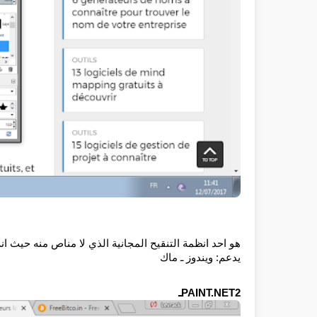
هو احد انظمة التنقيح المجانية الذي لا مناص منه حيث انه
يدعم: ويندوز ـ ماك
PAINT.NET2ـ