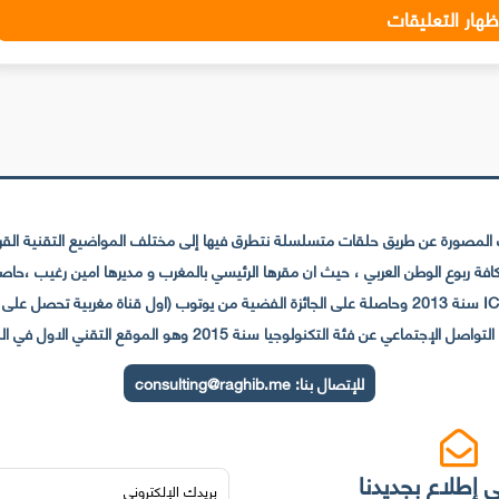
ظهار التعليقات
لمصورة عن طريق حلقات متسلسلة نتطرق فيها إلى مختلف المواضيع التقنية القريبة
عي عن فئة التكنولوجيا سنة 2015 وهو الموقع التقني الاول في المغرب والعالم العربي
للإتصال بنا:
consulting@raghib.me
 إطلاع بجديدنا