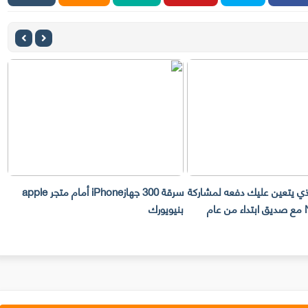
لذي يتعين عليك دفعه لمشاركة
سرقة 300 جهازiPhone أمام متجر apple
حساب Netflix مع صديق ابتداء من عام
بنيويورك
ت