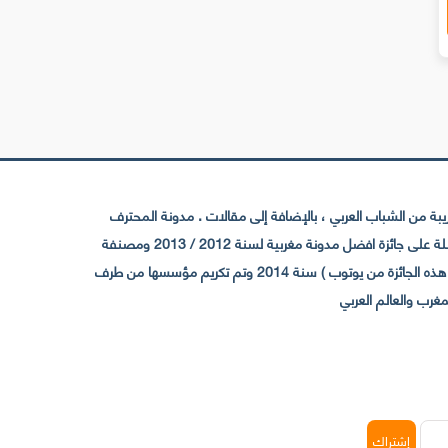
 من الشباب العربي ، بالإضافة إلى مقالات . مدونة المحترف
تأسست سنة 2009 حيث تستقطب الآن عدد كبير من الزوار من كافة ربوع الوطن العربي ، حيث ان مقرها الرئيسي بالمغرب و مديرها امين رغيب ،حاصلة على جائزة افضل مدونة مغربية لسنة 2012 / 2013 ومصنفة
ضمن افضل 10 مدونات عربية حسب المركز الدولي للصحفيين ICFJ سنة 2013 وحاصلة على الجائزة الفضية من يوتوب (اول قناة مغربية تحصل على هذه الجائزة من يوتوب ) سنة 2014 وتم تكريم مؤسسها من طرف