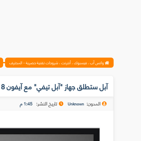
واتس آب ، فيسبوك ، أنترنت ، شروحات تقنية حصرية - المحترف
آبل ستطلق جهاز "آبل تيفي" مع آيفون 8 مع دعم لدقة 4K وتقنية HDR
المدون:
تاريخ النشر:
1:45 م
Unknown