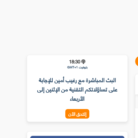
18:30
بتوقيت GMT+1
البث المباشرة مع رغيب أمين للإجابة
على تساؤلاتكم التقنية من الإثنين إلى
الأربعاء
إلتحق الأن