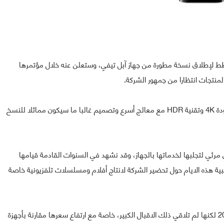
تخطط لإطلاق نسخة مطورة من جهاز آبل تيفي، وستعلن عنه خلال مؤتمرها
النسخة الجديدة حسب التقارير الاولية ستدعم البث بدقة بجودة 4K وتقنية HDR مع معالج أسرع وتصميم غالبا ما سيكون مماثلا للنسخ
ئي لتجلبها لخدماتها بالجهاز، وقد نشهد في السنوات القادمة قيامها
جنبية هذه الايام حول تحضير الشركة لانتاج أفلام ومسلسلات تلفزيونية خاصة
جدير بالذكر أن آبل أطلقت النسخة الحالية من الجهاز سنة 2015 لكنها لم تلاقي ذلك الاقبال الكبير، خاصة مع ارتفاع سعرها مقارنة بأجهزة