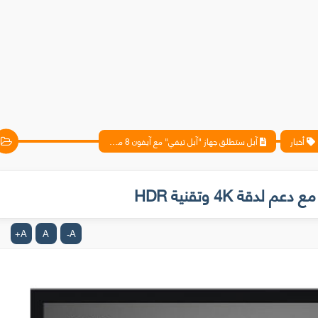
أخبار
آبل ستطلق جهاز "آبل تيفي" مع آيفون 8 مع دعم لدقة 4K وتقنية HDR
A
A
A
+
-