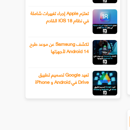
تعتزم Apple إجراء تغييرات شاملة
في نظام IOS 18 القادم
تكشف Samsung عن موعد طرح
Android 14 لأجهزتها
أداة للوصول إلى أكثر من 900 ألف إعلان
أداة Hovercode لإنشاء رموز ا
تعيد Google تصميم تطبيق
في LinkedIn و إنشاء إعلانك المثالي
السريعة QR بأنماط مختلفة لعل
Drive في Android و iPhone
التجارية