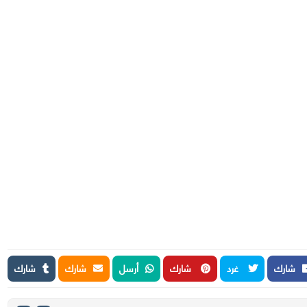
شارك
غرد
شارك
أرسل
شارك
شارك