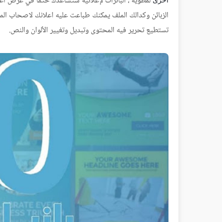
لمطوية ، البانرات لإعلانية ستساعدك حتما في عرض اع
أخرى
الزبائن وكدالك الملف يمكنك طباعت عليه اعلانك لاصحاب الم
تستطيع تحرير فيه المحتوى وتبديل وتغيير الألوان والنص.