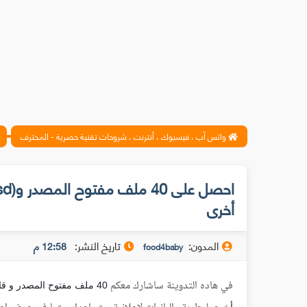
واتس آب ، فيسبوك ، أنترنت ، شروحات تقنية حصرية - المحترف
أخرى
المدون:
تاريخ النشر:
12:58 م
food4baby
في هاده التدوينة ساشارك معكم