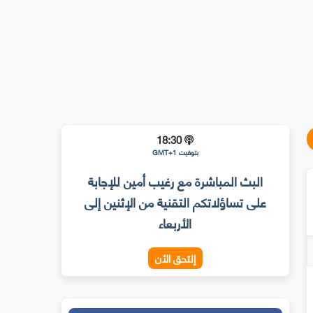
18:30
بتوقيت GMT+1
البث المباشرة مع رغيب أمين للإجابة
على تساؤلاتكم التقنية من الإثنين إلى
الأربعاء
إلتحق الأن