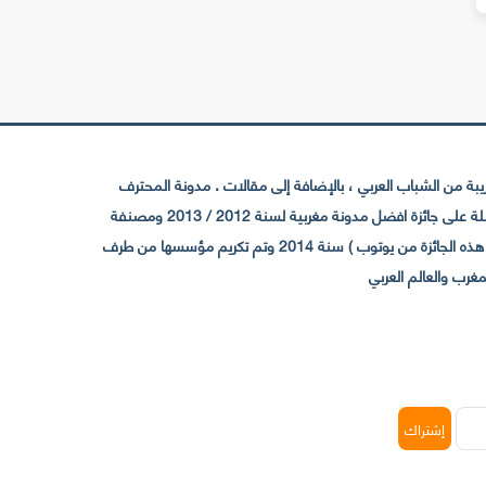
 من الشباب العربي ، بالإضافة إلى مقالات . مدونة المحترف
تأسست سنة 2009 حيث تستقطب الآن عدد كبير من الزوار من كافة ربوع الوطن العربي ، حيث ان مقرها الرئيسي بالمغرب و مديرها امين رغيب ،حاصلة على جائزة افضل مدونة مغربية لسنة 2012 / 2013 ومصنفة
ضمن افضل 10 مدونات عربية حسب المركز الدولي للصحفيين ICFJ سنة 2013 وحاصلة على الجائزة الفضية من يوتوب (اول قناة مغربية تحصل على هذه الجائزة من يوتوب ) سنة 2014 وتم تكريم مؤسسها من طرف