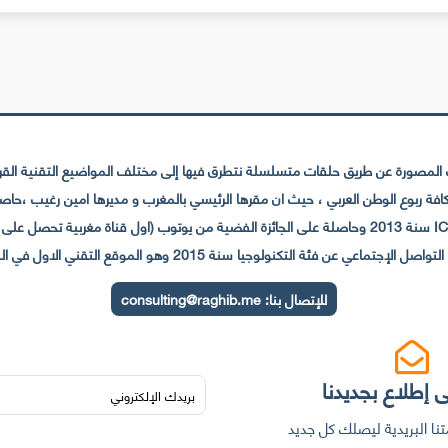
لمصورة عن طريق حلقات متسلسلة نتطرق فيها إلى مختلف المواضيع التقنية القريبة
عي عن فئة التكنولوجيا سنة 2015 وهو الموقع التقني الاول في المغرب والعالم العربي
للإتصال بنا:
consulting@raghib.me
 إطلاع بجديدنا
نا البريدية ليصلك كل جديد