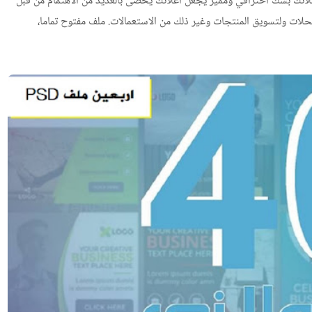
لانك بشك احترافي ومميز يجعل اعلانك يحضى بالعديد من الاهتمام من قبل
حلات ولتسويق المنتجات وغير ذلك من الاستعمالات. ملف مفتوح تماما،