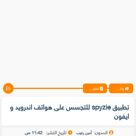
واتس آب ، فيسبوك ، أنترنت ، شروحات تقنية حصرية - المحترف
تطبيق spyzie للتجسس على هواتف اندرويد و ايفون
تطبيق spyzie للتجسس على هواتف اندرويد و
ايفون
المدون:
تاريخ النشر:
11:42 ص
أمين رغيب