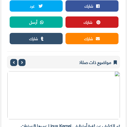
شارك
غرد
شارك
أرسل
شارك
شارك
مواضيع ذات صلة:
تم الكشف عن ثغرة أمنية في Linux Kernel عمرها 8 سنوات
مايك