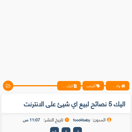
واتس آب ، فيسبوك ، أنترنت ، شروحات تقنية حصرية - المحترف
أنترنت
اليك 5 نصائح لبيع اي شيئ على الانترنت
اليك 5 نصائح لبيع اي شيئ على الانترنت
المدون:
تاريخ النشر:
11:07 ص
food4baby
+
A
A
-
A