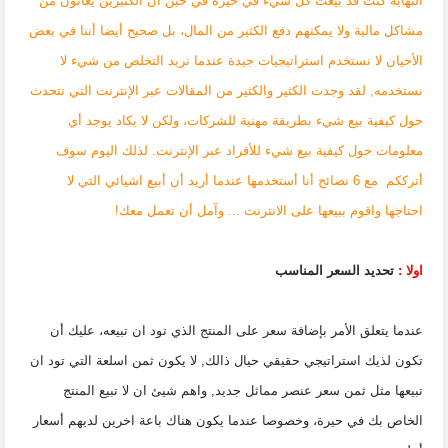
النهاية كنت قد بيعت كل شيء في حيرة في حين أن الكثيرين يعانون من
مشاكل مالية ولا يمكنهم دفع الكثير من المال، بل صحيح أيضا أننا في بعض
الأحيان لا نستخدم استراتيجيات جيدة عندما نريد التخلص من شيء لا
نستخدمه, لقد وجدت الكثير والكثير من المقالات عبر الإنترنت التي تتحدث
حول كيفية بيع شيء بطريقة مهنية للشركات، ولكن لا يكاد يوجد أي
معلومات حول كيفية بيع شيء للأفراد عبر الإنترنت. لذلك اليوم سوف
أترككم مع 6 نصائح أنا أستخدمها عندما أريد أن أبيع اشيائي التي لا
احتاجها واقوم ببيعها على الانترنت ... وآمل أن تعمل معك!
اولا :
تحديد السعر المناسب
عندما يتعلق الأمر بإضافة سعر على المنتج الذي تود ان تبيعه، عليك أن
تكون لذيك استراتيجي حقيقي حيال ذالك, لا يكون ثمن اسلعة التي تود ان
تبيعها مثل ثمن سعر عنصر مماثل جديد, واهم شيئ ان لا تبيع المنتج
الخاص بك في حيرة، وخصوصا عندما يكون هناك باعة اخرين لديهم أسعار