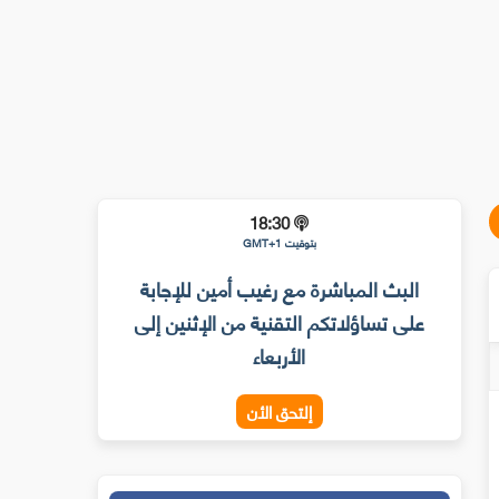
18:30
بتوقيت GMT+1
البث المباشرة مع رغيب أمين للإجابة
على تساؤلاتكم التقنية من الإثنين إلى
الأربعاء
إلتحق الأن