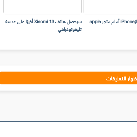
سرقة 300 جهازiPhone أمام متجر apple
سيحصل هاتف Xiaomi 13 أخيرًا على عدسة
تليفوتوغرافي
ا
ظهار التعليقات