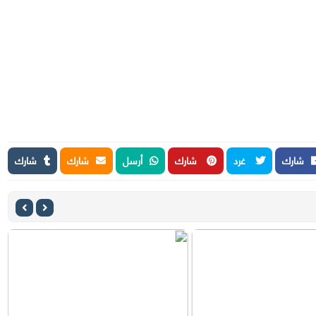
شارك
غرد
شارك
أرسل
شارك
شارك