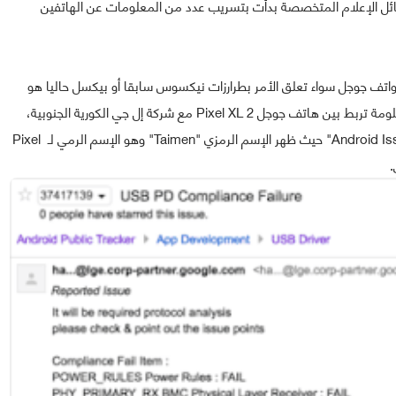
ائل الإعلام المتخصصة بدأت بتسريب عدد من المعلومات عن الهاتفين
اتف جوجل سواء تعلق الأمر بطرارزات نيكسوس سابقا أو بيكسل حاليا هو
من الشركة التي ستتكلف بعملية التصنيع، حيث تم رصد معلومة تربط بين هاتف جوجل Pixel XL 2 مع شركة إل جي الكورية الجنوبية،
المعلومة تم رصدها على نظام تحليل الأخطاء "Android Issue Tracker" حيث ظهر الإسم الرمزي "Taimen" وهو الإسم الرمي لـ Pixel