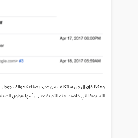
وهكذا فإن إل جي ستتكلف من جديد بصناعة هواتف جوجل بع
الأسيوية التي خاضت هذه التجربة وعلى رأسها هواوي الصينية