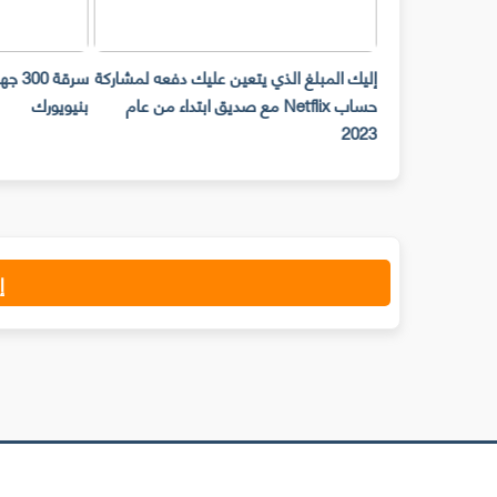
حات Snap Camera لن تعمل على
إليك المبلغ الذي يتعين عليك دفعه لمشاركة
ح المكتب ابتداء من
حساب Netflix مع صديق ابتداء من عام
بنيويورك
2023
إ