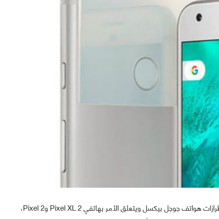
تعتزم شركة سامسونغ هذا العام إطلاق هواتف جديدة من طرازات هواتف جوجل بيكسل ويتعلق الأمر بهاتفي Pixel XL 2 وPixel 2،