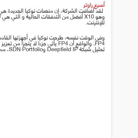
أسرع راوتر
لقد أضافت الشركة، إن منصات نوكيا الجديدة هي ا
وهو 10
X
للإنترنت.
وفي الوقت نفسه، طرحت نوكيا في أجهزتها القادمة
FP4
.
والواقع أن
FP4
يأتي جزءا لا يتجزأ من تعزيز
تحليل شبكة
Deepfield IP
و
SDN Portfolio
، مما