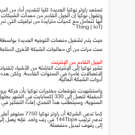
تستعد راوتر
نوكيا
الجديدة
كليا لتقديم أداء من الد
وتقول نوكيا إن الجيل القادم من معدات الشبكات ا
أنها تتعامل مع كميات متزايدة من ترافيك التي ت
Thing ( IoT)
حيث يتم تشغيل منصات التوجيه الجديدة بواسطة 
ست مرات من أي معالجات الشبكة الأخرى المتاحة ح
الجيل القادم من الإنترنت
تشير نوكيا إلى الإنترنت الناشئة من الأشياء (تقني
الاتصالات غامرة في السنوات القادمة. ولكن ه
أدوات الشبكة الحالية.
واستشهدت بتوقعات مختبرات نوكيا بأن حركة برو
السنوية، وسيتطلب هذا التحدي إعادة التفكير في الب
كما تدعي الشركة أ
تدعم ترتيب
144Tbps
في رف واحد. فإنه يصل إل
إلى رفوف تبديل منفصلة.