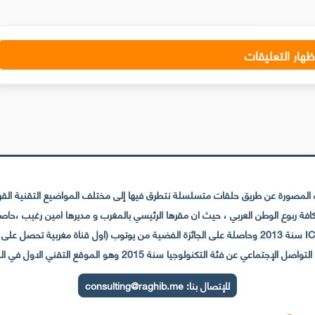
ظهار التعليقات
لمصورة عن طريق حلقات متسلسلة نتطرق فيها إلى مختلف المواضيع التقنية القريبة
عي عن فئة التكنولوجيا سنة 2015 وهو الموقع التقني الاول في المغرب والعالم العربي
للإتصال بنا:
consulting@raghib.me