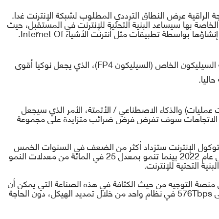
رجة الراقية عرض النطاق الترددي المطلوب لشبكة الإنترنت
غدا
.
لخاصة بها سيساعد البنية التحتية للإنترنت في المستقبل، حيث
م إنشاؤها بواسطة تطبيقات
مثل
أنترنت
الأشياء
.Internet Of
السيليكون الخاص (السيليكون
FP4
)، الذي
يجعل
نوكيا أقوى
اليا.
ات عمليات) والذكاء الاصطناعي / الأتمتة، الأمر الذي سيجعل
ذه الاتجاهات سوف تفرض فرض ضرائب متزايدة على مجموعة
توكول الإنترنت ستزداد أكثر من الضعف في السنوات الخمس
المقبلة لتصل إلى 330 إكسابايت في الشهر بحلول عام 2022 بينما تنمو بمعدل 25 في المائة من معدلات النمو
نية التحتية للإنترنت.
ن راوتر نوكيا 7750 ستوفر أعلى منصة التوجيه من حيث الكثافة في هذه الصناعة التي يمكن أن
ى
Tbps
576 في نظام واحد من خلال تمديد الهيكل، دون الحاجة