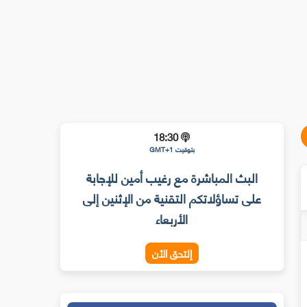
18:30
بتوقيت GMT+1
البث المباشرة مع رغيب أمين للإجابة
على تساؤلاتكم التقنية من الإثنين إلى
الأربعاء
إلتحق الأن