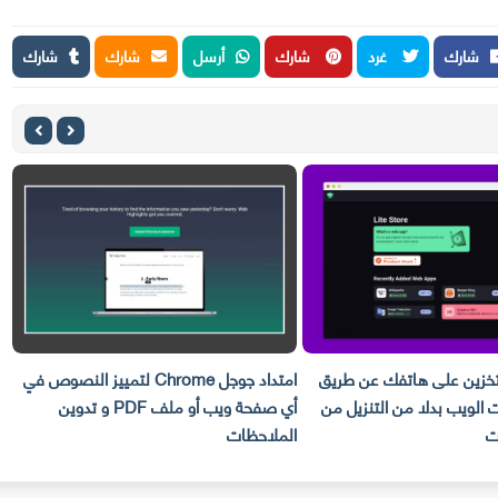
شارك
غرد
شارك
أرسل
شارك
شارك
تخزين على هاتفك عن طريق
امتداد جوجل Chrome لتمييز النصوص في
 الويب بدلا من التنزيل من
أي صفحة ويب أو ملف PDF و تدوين
ناجح 
ت
الملاحظات