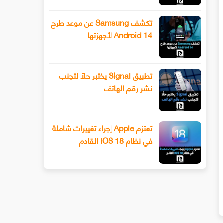
تكشف Samsung عن موعد طرح
Android 14 لأجهزتها
تطبيق Signal يختبر حلًا لتجنب
نشر رقم الهاتف
تعتزم Apple إجراء تغييرات شاملة
في نظام IOS 18 القادم
أداة للوصول إلى أكثر من 900 ألف إعلان
أداة Hovercode لإنشاء رموز ا
في LinkedIn و إنشاء إعلانك المثالي
السريعة QR بأنماط مختلفة لعل
التجارية