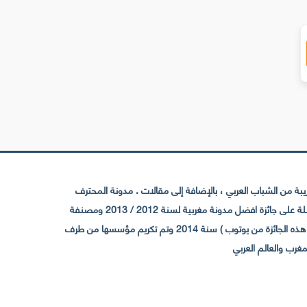
 من الشباب العربي ، بالإضافة إلى مقالات . مدونة المحترف
تأسست سنة 2009 حيث تستقطب الآن عدد كبير من الزوار من كافة ربوع الوطن العربي ، حيث ان مقرها الرئيسي بالمغرب و مديرها امين رغيب ،حاصلة على جائزة افضل مدونة مغربية لسنة 2012 / 2013 ومصنفة
ضمن افضل 10 مدونات عربية حسب المركز الدولي للصحفيين ICFJ سنة 2013 وحاصلة على الجائزة الفضية من يوتوب (اول قناة مغربية تحصل على هذه الجائزة من يوتوب ) سنة 2014 وتم تكريم مؤسسها من طرف