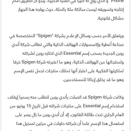
إنتاجه وتسويقه ليست سالكة مئة بالمئة، حيث يواجه هذا الجهاز
مشاكل قانونية.
ويتعلق الأمر حسب وسائل الإعلام بشركة "Spigen" المتخصصة في
صناعة أغطية وإكسسوارات الهواتف الذكية والتي تطالب شركة أندي
روبن الجديدة بسحب إسم Essential الذي اختاره روبن لشركته
ولمنتجاتها من الهواتف الذكية، وهو ما اعتبرته شركة Spigen خرقا
لملكيتها الفكرية على اعتبار أنها تمتلك منتجات تحمل نفس الإسم
وهو ما قد يخلق إرباكا للمستخدمين.
وكانت شركة Spigen قد اتصلت بأندي روبن لتطلب منه رسميا إيقاف
استخدام إسم Essential على منتجات شركته قبل تاريخ 15 يونيو من
العام الجاري تحت طائلة القانون، إلا أن أندي روبن ما زال يصر على
استعمال هذا الإسم علما أن شركته حاولت في مرتين تسجيل هذا