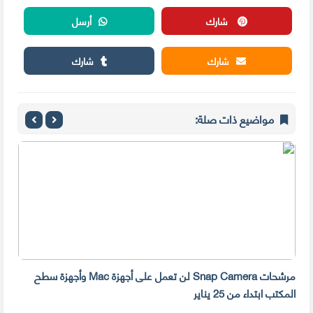
شارك
أرسل
شارك
شارك
مواضيع ذات صلة:
مرشحات Snap Camera لن تعمل على أجهزة Mac وأجهزة سطح
المكتب ابتداء من 25 يناير
صديق