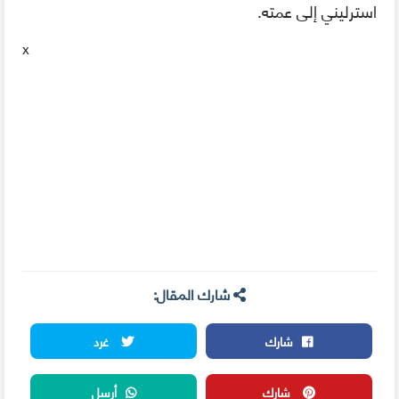
استرليني إلى
عمته
.
x
شارك المقال:
شارك
غرد
شارك
أرسل