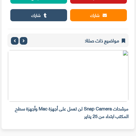
شارك
شارك
مواضيع ذات صلة:
مرشحات Snap Camera لن تعمل على أجهزة Mac وأجهزة سطح
المكتب ابتداء من 25 يناير
صديق