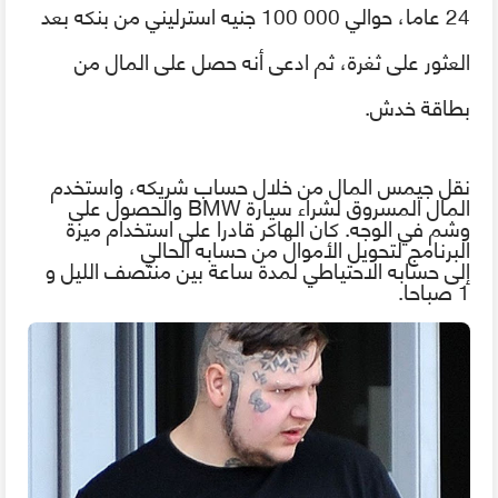
24 عاما، حوالي 000 100 جنيه استرليني من بنكه بعد
العثور على ثغرة، ثم ادعى أنه حصل على المال من
بطاقة خدش
.
نقل جيمس المال من خلال حساب شريكه، واستخدم
المال المسروق لشراء سيارة
BMW
والحصول على
وشم
في
الوجه. كان الهاكر قادرا على استخدام ميزة
البرنامج لتحويل الأموال من حسابه الحالي
إلى
حسابه الاحتياطي
لمدة ساعة بين منتصف الليل و
1
صباحا
.