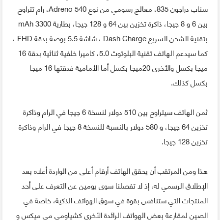
سناب دراجون 835، معالج رسومي من نوع Adreno 540، رام تتراوح
بين 6 و 8 جيجا، ذاكرة تخزين بين 64 و 128 جيجا، بطارية 3300 mAh
بتقنية الشحن السريع Dash Charge ، شاشة 5.5 بوصة بدقة FHD ،
كما سيدعم الهاتف تقنية البلوتوث 5.0، كاميرا خلفية ثنائية بدقة 16
ميجا بكسل والأخرى 20ميجا بكسل أما الأمامية فدقتها 16 ميجا
بكسل كذلك.
ثمن الهاتف سيتراوح بين 510 دولار لنسخة 6 جيجا في الرام وذاكرة
تخزين 64 جيجا، و 580 دولار بالنسبة للنسخة 8 جيجا في الرام وذاكرة
تخزين 128 جيجا.
هذا ومن المرتقب أن يحقق الهاتف أرقام أعلى من الواردة أعلاه بعد
الإطلاق الرسمي له، إذ لا تفصلنا سوى يومين عن التعرف على أحد
المنتجات التي ستنافس بقوة في سوق الهواتف الذكية، خاصة في
الصين لمقارعة بعض الهواتف الرائدة الأخرى كشياومي مي ميكس و