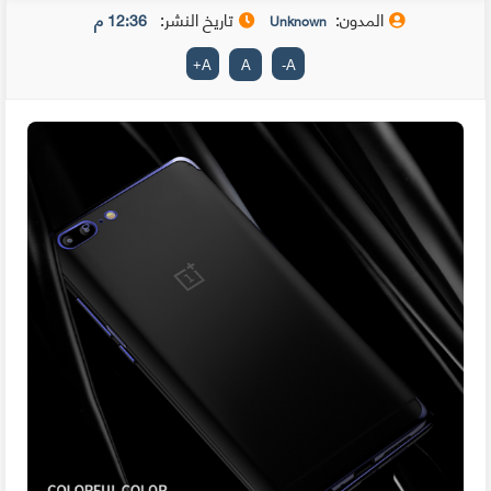
المدون:
تاريخ النشر:
12:36 م
Unknown
+
A
A
-
A