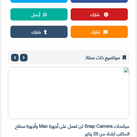
شارك
أرسل
شارك
شارك
مواضيع ذات صلة:
مرشحات Snap Camera لن تعمل على أجهزة Mac وأجهزة سطح
المكتب ابتداء من 25 يناير
صديق