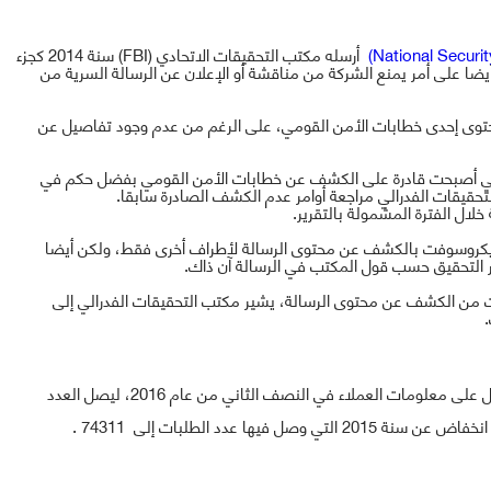
National Securit
)
أرسله مكتب التحقيقات الاتحادي (
FBI
) سنة 2014 كجزء
 على أمر يمنع الشركة من مناقشة أو الإعلان عن الرسالة السرية من
وى إحدى خطابات الأمن القومي، على الرغم من عدم وجود تفاصيل عن
ي أصبحت قادرة على الكشف عن خطابات الأمن القومي بفضل حكم في
لتحقيقات الفدرالي مراجعة أوامر عدم الكشف الصادرة سابقا.
لال الفترة المشمولة بالتقرير
.
لمايكروسوفت بالكشف عن محتوى الرسالة لأطراف أخرى فقط، ولكن أيضا
 التحقيق
حسب قول المكتب في الرسالة آن ذاك.
ت من الكشف عن محتوى الرسالة، يشير مكتب التحقيقات الفدرالي إلى
.
طلب للحصول على معلومات العملاء في النصف الثاني من عام 2016، ليصل العدد
74311 .