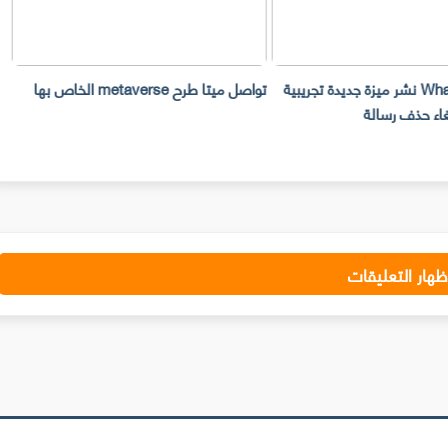
تعتزم WhatsApp نشر ميزة جديدة تجريبية
تواصل ميتا طرح metaverse الخاص بها
اء حذف رسالة
با
ظهار التعليقات