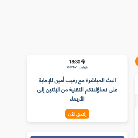
18:30
بتوقيت GMT+1
البث المباشرة مع رغيب أمين للإجابة
على تساؤلاتكم التقنية من الإثنين إلى
الأربعاء
إلتحق الأن