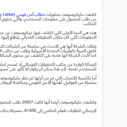
كشفت مايكروسوفت محتويات
خطاب أمن قومي (
y Letter
من طلب للحصول على معلومات المستخدم، والتي تحتوي أيضا
المكتب
.
هذه هي المرة الأولى التي تكشف فيها ميكروسوفت عن محت
المعلومات التي كان مكتب التحقيقات الفدرالي يتطلع إليها
.
وقالت الشركة أنها
هي الأحدث في سلسلة من الشركات الت
قانون الحرية بالولايات المتحدة الأمريكية يطلب من مكتب ا
كما أكدت الشركة أنها قادرة على الكشف عن محتوى الرسالة خ
الرسالة الواردة من مكتب التحقيقات الفيدرالي لا تسمح 
للمستخدم نفسه، لأن هذا يمكن أن يكون له تأثير على مسير
أما بالنسبة للأسباب التي تم من أجلها تم حظر مايكروسوف
سلسلة من العوامل، أهمها الأمن القومي ومكافحة الإرهاب
وكشفت مايكروسوفت أيضا أنها تلقت
25837
الإجمالي للطلبات للعام الماضي إلى 61409، مسجلة بذلك انخفاض عن سنة 2015 التي وصل فيها عدد الطلبات إلى