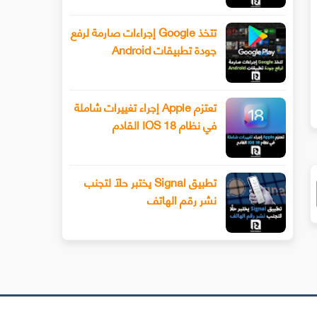
تتخذ Google إجراءات صارمة لرفع
جودة تطبيقات Android
أول صورة مسربة لسماعة رأس PS5 الخاصة
آبل تسمح أخيرا للتطبيقات باستخ
لواقع الافتراضي
الدفع من جهات خارجية
تعتزم Apple إجراء تغييرات شاملة
في نظام IOS 18 القادم
تطبيق Signal يختبر حلًا لتجنب
نشر رقم الهاتف