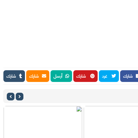
شارك
غرد
شارك
أرسل
شارك
شارك