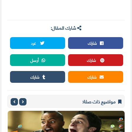
شارك المقال:
شارك
غرد
شارك
أرسل
شارك
شارك
مواضيع ذات صلة: