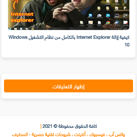
بحذفه الآن
كيفية إزالة Internet Explorer بالكامل من نظام التشغيل Windows
10
على 
إظهار التعليقات
كافة الحقوق محفوظة © 2021
|
واتس آب ، فيسبوك ، أنترنت ، شروحات تقنية حصرية - المحترف