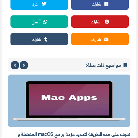
شارك
غرد
شارك
أرسل
شارك
شارك
مواضيع ذات صلة:
ه
تعرف على هذه الطريقة لتحديد حزمة برامج macOS المفضلة و
وفر 