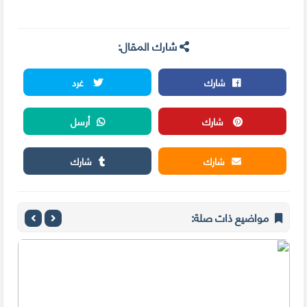
شارك المقال:
شارك
غرد
شارك
أرسل
شارك
شارك
مواضيع ذات صلة: