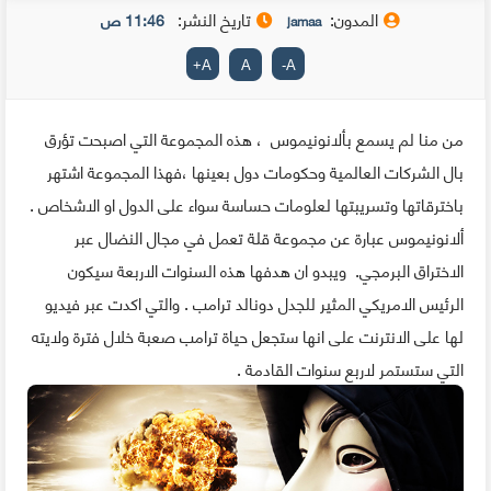
المدون:
تاريخ النشر:
11:46 ص
jamaa
+
A
A
-
A
من منا لم يسمع بألانونيموس ، هذه المجموعة التي اصبحت تؤرق
بال الشركات العالمية وحكومات دول بعينها ،فهذا المجموعة اشتهر
باخترقاتها وتسريبتها لعلومات حساسة سواء على الدول او الاشخاص .
ألانونيموس عبارة عن مجموعة قلة تعمل في مجال النضال عبر
الاختراق البرمجي. ويبدو ان هدفها هذه السنوات الاربعة سيكون
الرئيس الامريكي المثير للجدل دونالد ترامب . والتي اكدت عبر فيديو
لها على الانترنت على انها ستجعل حياة ترامب صعبة خلال فترة ولايته
التي ستستمر لاربع سنوات القادمة .