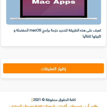
ه
تعرف على هذه الطريقة لتحديد حزمة برامج macOS المفضلة و
وفر 
تثبيتها تلقائيا
من ا
إظهار التعليقات
كافة الحقوق محفوظة © 2021
|
واتس آب ، فيسبوك ، أنترنت ، شروحات تقنية حصرية - المحترف