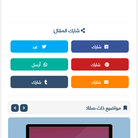
شارك المقال:
شارك
غرد
شارك
أرسل
شارك
شارك
مواضيع ذات صلة: