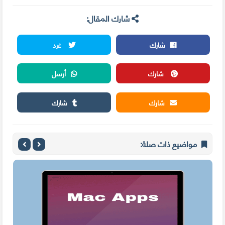
شارك المقال:
شارك
غرد
شارك
أرسل
شارك
شارك
مواضيع ذات صلة: