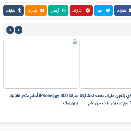
شارك
غرد
شارك
أرسل
شارك
شارك
لذي يتعين عليك دفعه لمشاركة
سرقة 300 جهازiPhone أمام متجر apple
حساب Netflix مع صديق ابتداء من عام
بنيويورك
ت