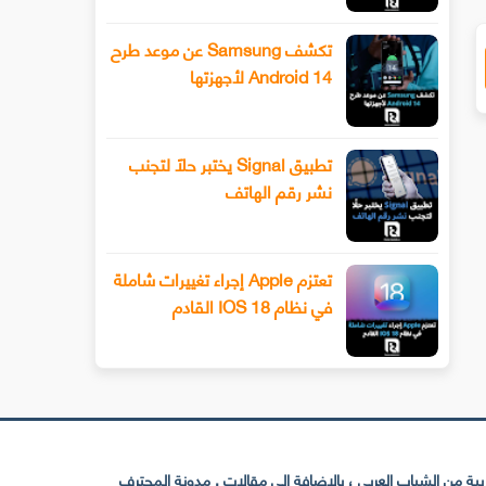
تكشف Samsung عن موعد طرح
Android 14 لأجهزتها
تطبيق Signal يختبر حلًا لتجنب
نشر رقم الهاتف
تعتزم Apple إجراء تغييرات شاملة
في نظام IOS 18 القادم
 من الشباب العربي ، بالإضافة إلى مقالات . مدونة المحترف