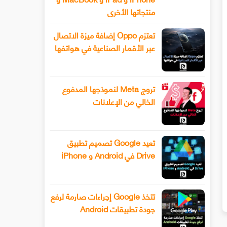
منتجاتها الأخرى
تعتزم Oppo إضافة ميزة الاتصال
عبر الأقمار الصناعية في هواتفها
تروج Meta لنموذجها المدفوع
الخالي من الإعلانات
تعيد Google تصميم تطبيق
Drive في Android و iPhone
سيحصل هاتف Xiaomi 13 أخيرًا على عدسة
طرح Snapchat المزيد من أدوا
ليفوتوغرافي
الفيديو المتقدمة باستخدام وضع ا
تتخذ Google إجراءات صارمة لرفع
جودة تطبيقات Android