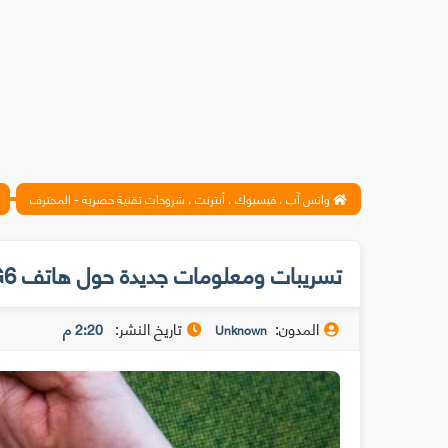
واتس آب ، فيسبوك ، أنترنت ، شروحات تقنية حصرية - المحترف
تسريبات ومعلومات جديدة حول هاتف LG G6 المنتظر قدومه سنة 2017
المدون:
تاريخ النشر:
2:20 م
Unknown