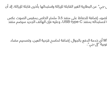
عن البطارية الغير القابلة للإزالة واستبدالها بأخرى قابلة للإزالة، إلا أن
أشارت ذات التقارير أن الهاتف سيأتي بهيكل معدني عاكس للضوء، إضافة للحفاظ على منفذ 3.5 ملمتر الخاص بمقبس الصوت عكس
لاستبداله بمنفذ
USB-type-C
، وعليه فإن الهاتف الجديد سيضم منفذ
M
أي خدمة الدفع بالجوال، إضافة لماسح قزحية العين، وتصميم مضاد
وبية "إل-جي".