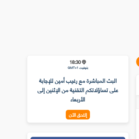
18:30
بتوقيت GMT+1
البث المباشرة مع رغيب أمين للإجابة
على تساؤلاتكم التقنية من الإثنين إلى
الأربعاء
إلتحق الأن