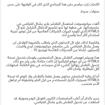
اكتملت إذن مراسم دفن هذا البرنامج الذي كان في الواجهة على مدى
سنوات عديدة.
ألغت ميكروسوفت استعمال الفلاشر بلاير بشكل افتراضي في
متصفحاتها، في خطوة لها نحو تشجيع الانتقال الشامل نحو ال
HTML5
الذي تقوده كبريات الشركات العالمية من أجل توفير تجربة
استخدام أكثر أمنا وأسرع أداء.
وكنتيجة لذلك فإن كل المحتوى الذي يتطلب بالضرورة الفلاش لن
يعمل بشكل افتراضي على متصفح ميكروسوفت ايدج وأنترنت
إكسبلورر، ابتداءا من التحديثات القادمة لويندوز 10 .
هذا وسيتم تعويض الفلاش بجعل المتصفحين يقومان بتحميل نسخة
HTML5
من أي موقع افتراضيا إن كانت متاحة، ولن يتم مع ذلك
تحميل الفلاش نهائيا، الشيء الذي سيساعد في رفع الكفاءة، استهلاك
أقل للبطارية، وأمان أكثر.
أما إن واجه المتصفح محتوى يعمل فقط بالفلاش ولا تتوفر له نسخة
HTML5
فسيترك الخيار للمستخدم من اجل النقر وتشغيله أم تجاهل
الأمر فحسب.
جدير بالذكر أن أغلب المتصفحات الكبرى كغوغل كروم وموزيلا قد
استغنت عن تحميل الفلاش بلاير بشكل افتراضي.