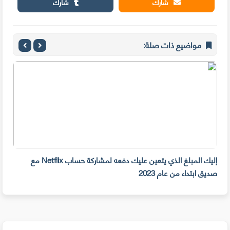
شارك
شارك
مواضيع ذات صلة:
إليك المبلغ الذي يتعين عليك دفعه لمشاركة حساب Netflix مع
سرقة 300 جهازiPhone أمام م
صديق ابتداء من عام 2023