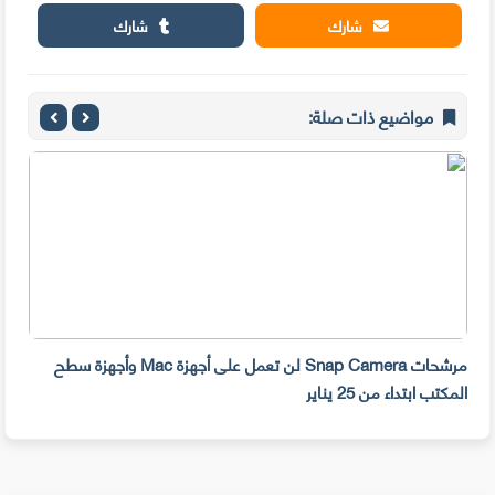
شارك
شارك
مواضيع ذات صلة:
مرشحات Snap Camera لن تعمل على أجهزة Mac وأجهزة سطح
المكتب ابتداء من 25 يناير
صديق