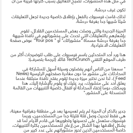
في مثل هذه المنشورات، تصبح التعاليق بسبب كثرتها قريبة من أن
تكون غرف دردشة.
لذلك قامت فيسبوك بالفعل بإطلاق خاصية جديدة تجعل التعليقات
شيئا شبيها جدا بغرفة دردشة.
الميزة الجديدة والتي وصلت بعض المستخدمين القلائل، تقوم
بإشعارهم بالتعليقات التي تحدث على منشوراتهم في نافذة شبيهة
جدا بغرفة دردشة مسماة "منشوراتك" أو "
Your pos
" عوض صفحة
التعليقات الاعتيادية.
هذا ورد أحد المتحدثين باسم فيسبوك على طلب لتوضيحات أكثر من
طرف الموقع التقني
TechCrunch
قائلا (ترجمة بتصرف):
" سمعنا من الناس أنهم يفضلون وسيلة أسهل للمشاركة في
المحادثات على منشور ما دون مغادرة صفحتهم الرئيسية (
News
Feed
)، لذا نحن نختبر ميزة جديدة تقوم بفتح نافذة منبثقة عندما
يعلق أحد على منشورك، يرد عليك أو يقوم بالإشارة إليك. هذا
ويمكنك دوما إخفاء المحادثة أو اقفال خاصية التنبيهات من القائمة
المنسدلة على المنشور."
جدير بالذكر أن الميزة لم يتم تعميمها بعد في منطقة جغرافية معينة،
هي فقط تحديث وصل قلة قليلة جدا من المستخدمين، وربما
فيسبوك ستعمل على تحسينها وتطويرها في قادم الأيام لما قد
يشكل إطلاقها بهذا الشكل من إزعاج للمستخدمين بكثرة التنبيهات،
خاصة المستخدمين الذين تحوز منشوراتهم على عدد كبير من