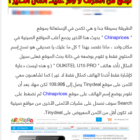
الطريقة بسيطة جدا و هي تكمن في الإستعانة بموقع
"
Chinaprices
" بحيث هذا الأخير يجمع أغلب المواقع الصينية في
مكان واحد ، ماذا نقصد بهذا ؟ كل ما عليك يا صديقي هو نسخ إسم
المنتوج فقط و تقوم بوضعه في خانة بحث الموقع فعلى سبيل
المثال نأخد هاتف " OUKITEL U15 PRO " ( و هذه ليست دعاية
كإشارة فقط أخدنا الهاتف كمثال فقط لا غير ) كما تشاهدون معي
الثمن على موقع Tinydeal يصل إلى $109.99 لكن مهلا بعد أن
نقوم بوضع إسم الهاتف على موقع
Chinaprices
ثم نضغط على
Search سوف نصحل على عشرات الأثمنى الأخرى من مواقع صينية
قد تكون أقل من الثمن المعروض على Tinydeal.