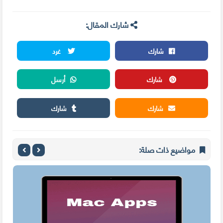
شارك المقال:
شارك
غرد
شارك
أرسل
شارك
شارك
مواضيع ذات صلة: