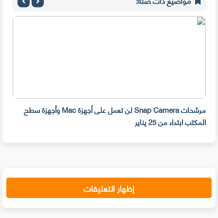
مواضيع ذات صلة:
مرشحات Snap Camera لن تعمل على أجهزة Mac وأجهزة سطح
المكتب ابتداء من 25 يناير
صديق
إظهار التعليقات