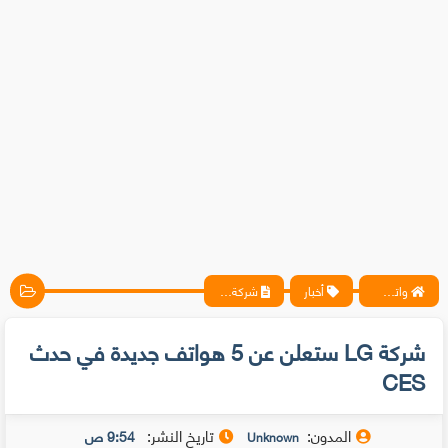
واتس آب ، فيسبوك ، أنترنت ، شروحات تقنية حصرية - المحترف
أخبار
شركة LG ستعلن عن 5 هواتف جديدة في حدث CES
شركة LG ستعلن عن 5 هواتف جديدة في حدث
CES
المدون:
تاريخ النشر:
9:54 ص
Unknown