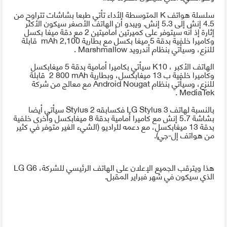
سلسلة هواتف
K
المتوسطة الأداء تأتي طبعا بشاشات تتراوح من
4.5 إنش إلى 5.3 إنش. ويبدو أن الهاتف الأصغر سيكون الأكثر
إثارة إذ أنه سيتوفر على كميرتين أماميتين 2 مع دقة ميغا بكسل
وكاميرا خلفية بدقة 5 ميغا بكسل مع بطارية 2,100
mAh
قابلة
للنزع، وسيأتي بنظام أندرويد
Marshmallow
.
الهاتف الأكبر ،
K10
سيأتي بكاميرا أمامية بدقة 5 ميغابكسل
وكاميرا خلفية ب 13 ميغابكسل، وبطارية
2 800 mAh
قابلة
للنزع، وسيأتي بنظام
Android Nougat
مع معالج من شركة
.
MediaTek
بالنسبة لهاتف
LG Stylus 3
فكسابقه
Stylus 2
سيأتي أيضا
بشاشة 5.7 إنش مع كاميرا أمامية بدقة 8 ميغابكسل وأخرى خلفية
بدقة 13 ميغابكسل، مع دعمه للراديو (الشيء الغير متوفر في كثير
من هواتف إل-جي).
هذا ويترقب الجميع الإعلان على الهاتف الرئيسي للشركة،
LG G6
الذي سيكون في شهر فبراير المقبل.