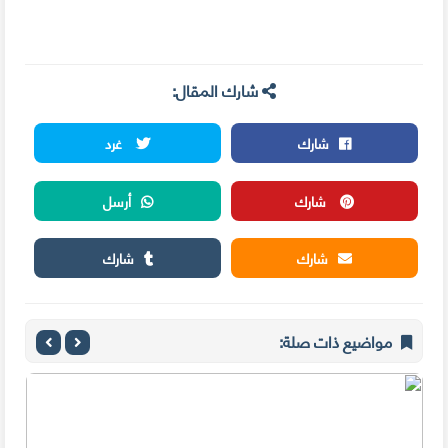
شارك المقال:
شارك
غرد
شارك
أرسل
شارك
شارك
مواضيع ذات صلة: