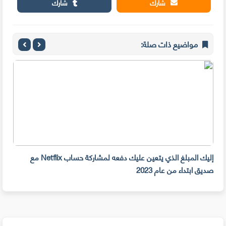
شارك
شارك
مواضيع ذات صلة:
إليك المبلغ الذي يتعين عليك دفعه لمشاركة حساب Netflix مع
سرقة 300 جهازiPhone أمام م
صديق ابتداء من عام 2023