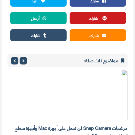
شارك
غرد
شارك
أرسل
شارك
شارك
مواضيع ذات صلة:
مرشحات Snap Camera لن تعمل على أجهزة Mac وأجهزة سطح