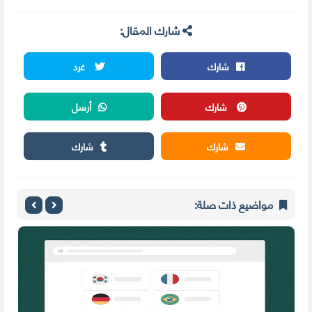
شارك المقال:
شارك
غرد
شارك
أرسل
شارك
شارك
مواضيع ذات صلة: