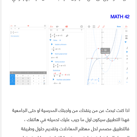
MATH 42
اذا كنت تبحث عن من ينقذك من واجبتك المدرسية او حتى الجامعية
فهذا التطبيق سيكون اول ما جيب عليك تحميله في هاتفك ،
فالتطبيق مصمم لحل معظم المعادلات وتقديم حلول وطريقة