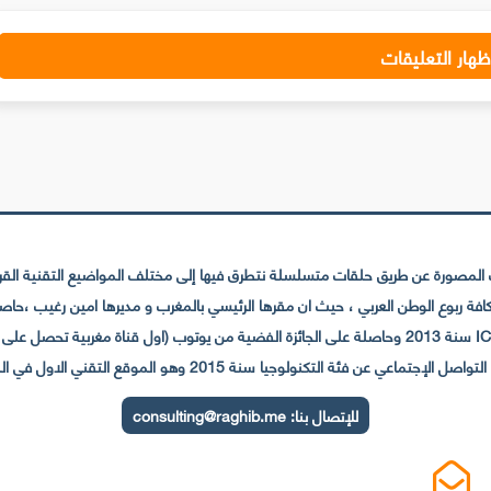
ظهار التعليقات
لمصورة عن طريق حلقات متسلسلة نتطرق فيها إلى مختلف المواضيع التقنية القريبة
عي عن فئة التكنولوجيا سنة 2015 وهو الموقع التقني الاول في المغرب والعالم العربي
للإتصال بنا:
consulting@raghib.me