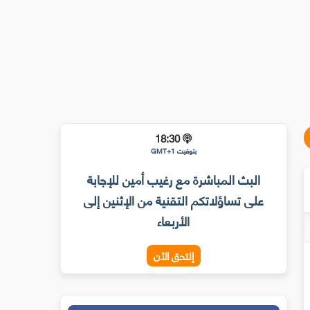
18:30
بتوقيت GMT+1
البث المباشرة مع رغيب أمين للإجابة
على تساؤلاتكم التقنية من الإثنين إلى
الأربعاء
إلتحق الأن