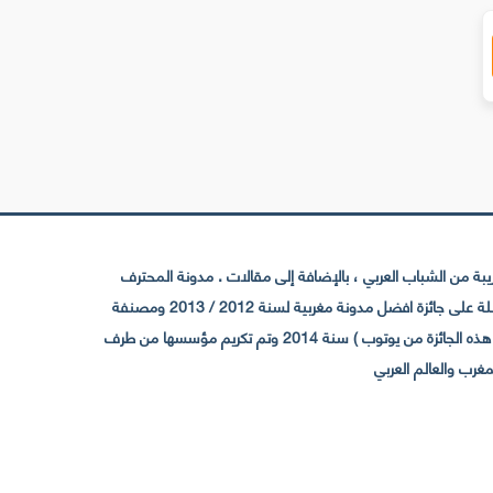
 من الشباب العربي ، بالإضافة إلى مقالات . مدونة المحترف
تأسست سنة 2009 حيث تستقطب الآن عدد كبير من الزوار من كافة ربوع الوطن العربي ، حيث ان مقرها الرئيسي بالمغرب و مديرها امين رغيب ،حاصلة على جائزة افضل مدونة مغربية لسنة 2012 / 2013 ومصنفة
ضمن افضل 10 مدونات عربية حسب المركز الدولي للصحفيين ICFJ سنة 2013 وحاصلة على الجائزة الفضية من يوتوب (اول قناة مغربية تحصل على هذه الجائزة من يوتوب ) سنة 2014 وتم تكريم مؤسسها من طرف