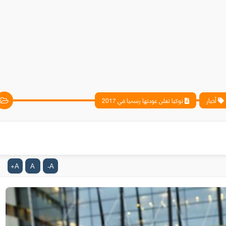
أخبار
نوكيا تعلن عودتها رسميا في 2017
A
A
A
+
-