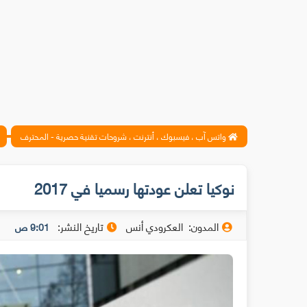
واتس آب ، فيسبوك ، أنترنت ، شروحات تقنية حصرية - المحترف
نوكيا تعلن عودتها رسميا في 2017
المدون:
العكرودي أنس
تاريخ النشر:
9:01 ص