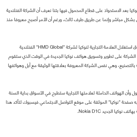
ا بعد الاستحواذ على قطاع المحمول فيها بتنا نعرف أن الشركة الفنلندية
س بشكل مباشر وإنما عن طريق طرف ثالث، ورغم أن الأمر أصبح معروفا منذ
وكانت نوكيا أكدت خلال العام الحالي أنها وقعت اتفاقية حقوق استغلال العلامة التجارية لنوكيا لشركة "HMD Global" الفنلندية
لشركة على تطوير وتسويق هواتف نوكيا الجديدة في الوقت الذي ستقوم
كون التايوانية بالتصنيع، وهي نفس الشركة المعروفة بعلاقتها الوثيقة مع آبل وهواتفها
 وأن الهواتف الحاملة لعلامتها التجارية ستطرح في الأسواق بداية السنة
 صفحة "نوكيا" الموثقة على موقع التواصل الاجتماعي فيسبوك لتأكد هذا
كيا الجديد Nokia D1C.