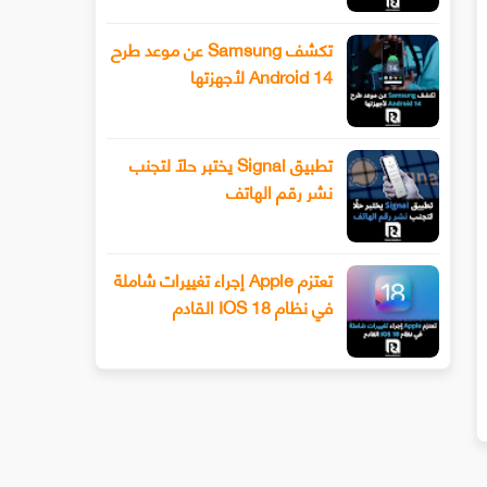
تكشف Samsung عن موعد طرح
Android 14 لأجهزتها
تطبيق Signal يختبر حلًا لتجنب
نشر رقم الهاتف
تعتزم Apple إجراء تغييرات شاملة
في نظام IOS 18 القادم
سيحصل هاتف Xiaomi 13 أخيرًا على عدسة
طرح Snapchat المزيد من أدوا
ليفوتوغرافي
الفيديو المتقدمة باستخدام وضع ا