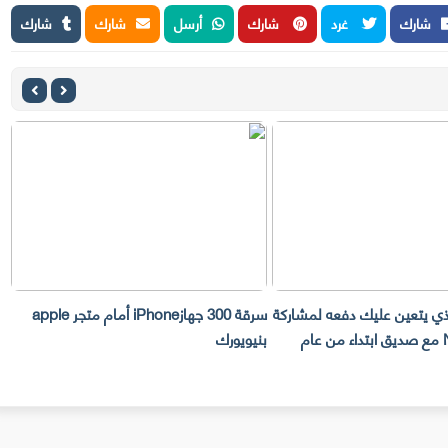
شارك
غرد
شارك
أرسل
شارك
شارك
لذي يتعين عليك دفعه لمشاركة
سرقة 300 جهازiPhone أمام متجر apple
حساب Netflix مع صديق ابتداء من عام
بنيويورك
ت