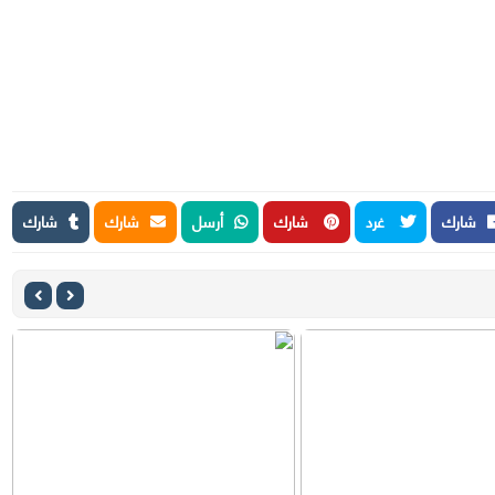
شارك
غرد
شارك
أرسل
شارك
شارك