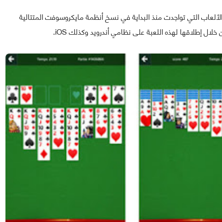
دة من أشهر الألعاب التي تواجدت منذ البداية في نسخ أنظمة مايكروسوفت المتتالية
ل إطلاقها لهذه اللعبة على نظامي أندرويد وكذلك iOS.