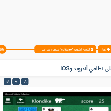
أخبار
اللعبة الشهيرة "solitaire" متوفرة أخيرا على نظامي أندرويد وiOS
A
A
A
+
-