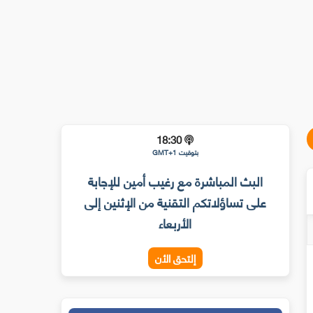
18:30
بتوقيت GMT+1
البث المباشرة مع رغيب أمين للإجابة
على تساؤلاتكم التقنية من الإثنين إلى
الأربعاء
إلتحق الأن