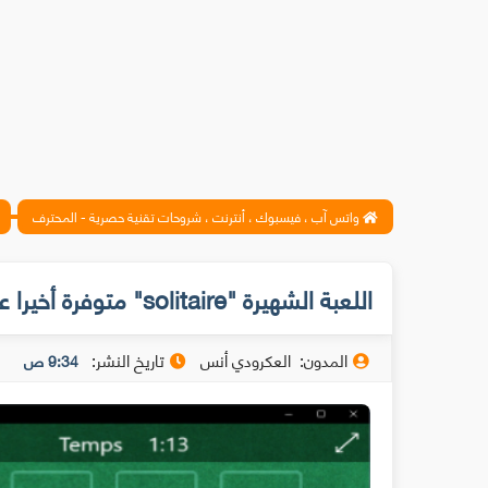
واتس آب ، فيسبوك ، أنترنت ، شروحات تقنية حصرية - المحترف
اللعبة الشهيرة "solitaire" متوفرة أخيرا على نظامي أندرويد وiOS
المدون:
العكرودي أنس
تاريخ النشر:
9:34 ص