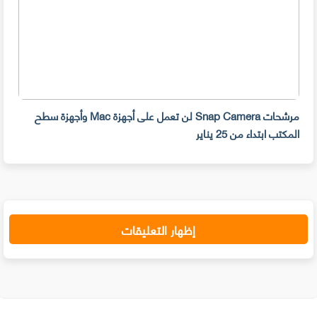
مرشحات Snap Camera لن تعمل على أجهزة Mac وأجهزة سطح
المكتب ابتداء من 25 يناير
صديق
إظهار التعليقات