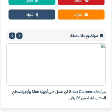
شارك
شارك
مواضيع ذات صلة:
مرشحات Snap Camera لن تعمل على أجهزة Mac وأجهزة سطح
المكتب ابتداء من 25 يناير
صديق