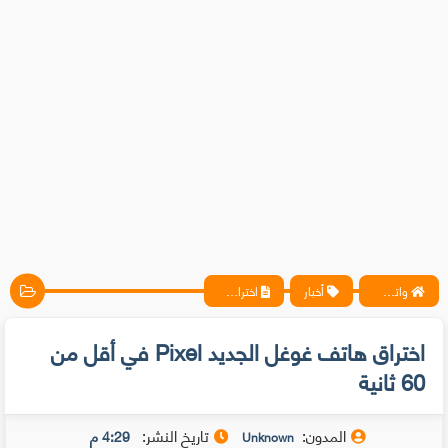
واتس آب ، فيسبوك ، أنترنت ، شروحات تقنية حصرية - المحترف
أخبار
اختراق هاتف غوغل الجديد Pixel في أقل من 60 ثانية
اختراق هاتف غوغل الجديد Pixel في أقل من
60 ثانية
المدون:
تاريخ النشر:
4:29 م
Unknown