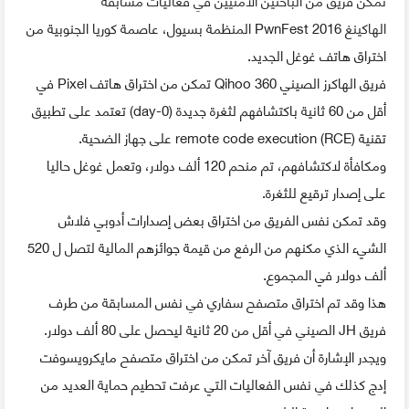
تمكن فريق من الباحثين الأمنيين في فعاليات مسابقة
الهاكينغ
PwnFest 2016 المنظمة بسيول، عاصمة كوريا الجنوبية من
اختراق هاتف غوغل الجديد.
فريق الهاكرز الصيني
Qihoo 360 تمكن من اختراق هاتف Pixel في
أقل من 60 ثانية باكتشافهم لثغرة جديدة (0-day) تعتمد على تطبيق
تقنية (
remote code execution (RCE على جهاز الضحية.
ومكافأة لاكتشافهم، تم منحم 120 ألف دولار، وتعمل غوغل حاليا
على إصدار ترقيع للثغرة.
وقد تمكن نفس الفريق من اختراق بعض إصدارات أدوبي فلاش
الشيء الذي مكنهم من الرفع من قيمة جوائزهم المالية لتصل ل 520
ألف دولار في المجموع.
هذا وقد تم اختراق متصفح سفاري في نفس المسابقة من طرف
فريق
JH الصيني في أقل من 20 ثانية ليحصل
على 80 ألف دولار.
ويجدر الإشارة أن فريق آخر تمكن من اختراق متصفح مايكرويسوفت
إدج كذلك في نفس الفعاليات التي عرفت تحطيم حماية العديد من