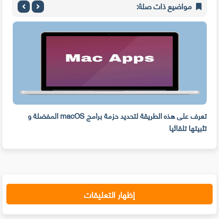
مواضيع ذات صلة:
ه
تعرف على هذه الطريقة لتحديد حزمة برامج macOS المفضلة و
وفر 
تثبيتها تلقائيا
من ا
إظهار التعليقات