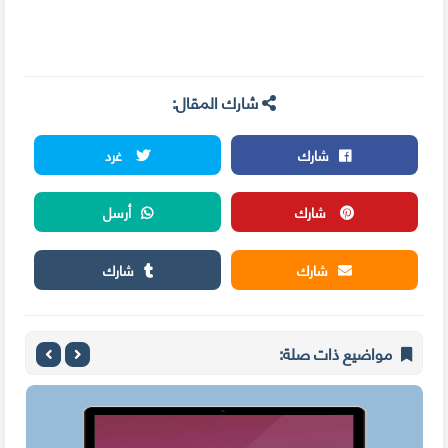
شارك المقال:
شارك
غرد
شارك
أرسل
شارك
شارك
مواضيع ذات صلة: