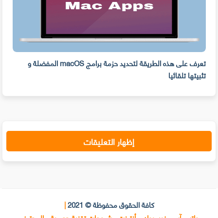
ه
تعرف على هذه الطريقة لتحديد حزمة برامج macOS المفضلة و
وفر 
تثبيتها تلقائيا
من ا
إظهار التعليقات
كافة الحقوق محفوظة © 2021
|
واتس آب ، فيسبوك ، أنترنت ، شروحات تقنية حصرية - المحترف