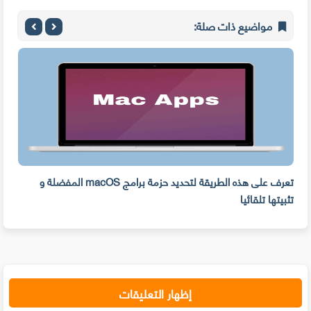
مواضيع ذات صلة:
ه
تعرف على هذه الطريقة لتحديد حزمة برامج macOS المفضلة و
وفر 
تثبيتها تلقائيا
من ا
إظهار التعليقات