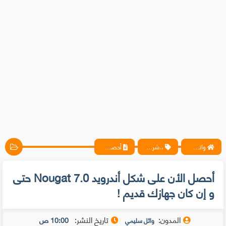
واتس آب ، فيسبوك ، أنترنت ، شروحات تقنية حصرية - المحترف
،،شروحات،
أحصل الأن على شكل أندرويد 7.0 Nougat حتى و إن كان جهازك قديم !
أحصل الأن على شكل أندرويد 7.0 Nougat حتى
و إن كان جهازك قديم !
المدون:
تاريخ النشر:
10:00 ص
وائل سليمي