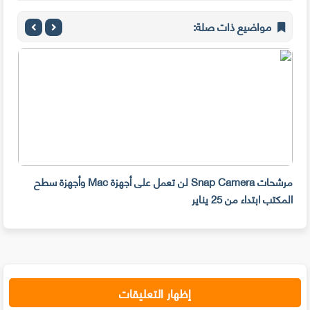
مواضيع ذات صلة:
مرشحات Snap Camera لن تعمل على أجهزة Mac وأجهزة سطح
المكتب ابتداء من 25 يناير
صديق
إظهار التعليقات