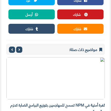
شارك
غرد
شارك
أرسل
شارك
شارك
مواضيع ذات صلة:
ثغرة أمنية في NPM تسمح للمهاجمين بتوزيع البرامج الضارة كحزم
هل ل
مشروعة
على 