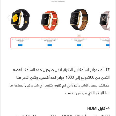
17 ألف دولار لساعة ابل الذكية, لنكن صرحين هذه الساعة باهضه
الثمن من 300دولار إلى 1000 دولار كحد أقصى. ولكن الأمر هنا
مختلف بعض الشيء لأن أبل لم تقوم بتغيير أي شيء في الساعة ما
عدا الإطار الذي هو من الذهب.
4- كابل HDMI
1500 دولار من أجل كابل HDMI و ما لذي حسب رايك الفرق بينه و