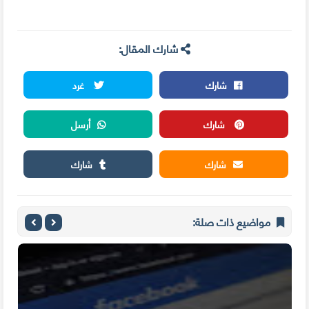
شارك المقال:
شارك
غرد
شارك
أرسل
شارك
شارك
مواضيع ذات صلة: