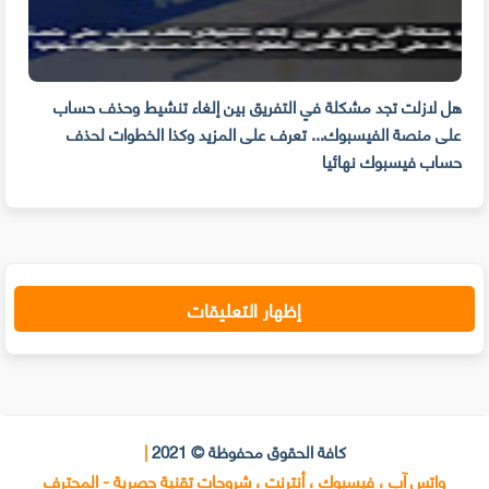
م
هل لازلت تجد مشكلة في التفريق بين إلغاء تنشيط وحذف حساب
مهار
على منصة الفيسبوك... تعرف على المزيد وكذا الخطوات لحذف
للوق
حساب فيسبوك نهائيا
إظهار التعليقات
كافة الحقوق محفوظة © 2021
|
واتس آب ، فيسبوك ، أنترنت ، شروحات تقنية حصرية - المحترف