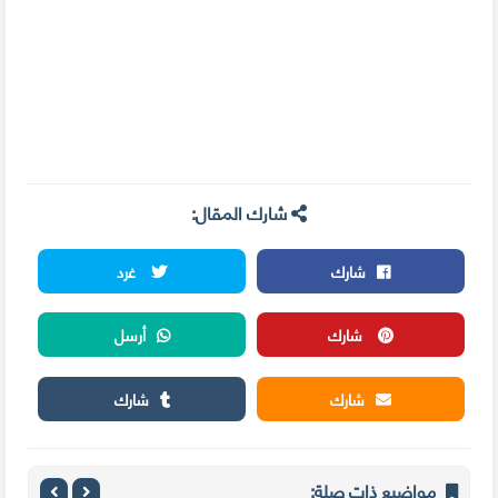
شارك المقال:
شارك
غرد
شارك
أرسل
شارك
شارك
مواضيع ذات صلة: