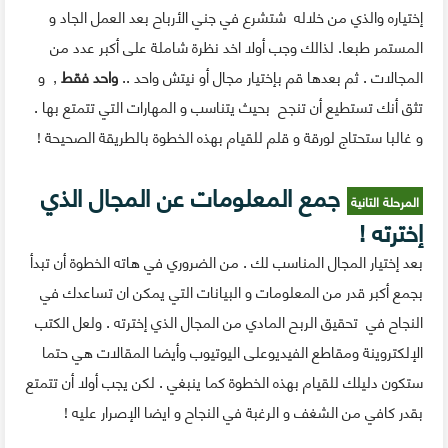
إختياره والذي من خلاله شتشرع في جني الأرباح بعد العمل الجاد و
المستمر طبعا. لذالك وجب أولا اخد نظرة شاملة على أكبر عدد من
المجالات . ثم بعدها قم بإختيار مجال أو نيتش واحد ..
واحد فقط
, و
تثق أنك تستطيع أن تنجح بحيث يتناسب و المهارات التي تتمتع بها .
و غالبا ستحتاج لورقة و قلم للقيام بهذه الخطوة بالطريقة الصحيحة !
جمع المعلومات عن المجال الذي
المرحلة التانية
إخترته !
بعد إختيار المجال المناسب لك . من الضروري في هاته الخطوة أن تبدأ
بجمع أكبر قدر من المعلومات و البيانات التي يمكن ان تساعدك في
النجاح في تحقيق الربح المادي من المجال الذي إخترته . ولعل الكتب
الإلكتروينة ومقاطع الفيديوعلى اليوتيوب وأيضا المقالات هي حتما
ستكون دليلك للقيام بهذه الخطوة كما ينبغي . لكن يجب أولا أن تتمتع
بقدر كافي من الشغف و الرغبة في النجاح و ايضا الإصرار عليه !