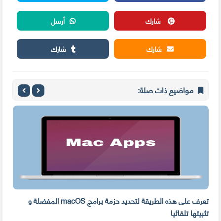
شارك
أرسل
شارك
شارك
مواضيع ذات صلة:
ه
تعرف على هذه الطريقة لتحديد حزمة برامج macOS المفضلة و
وفر 
تثبيتها تلقائيا
من ا