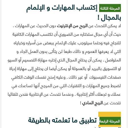
إكتساب المهارات و الإلمام
المرحلة الثالتة
بالمجال !
لا يمكن التحدث عن
الربح من الإنترنيت
دون الحديث عن المهارات .
حيث أن أي مجال ستختاره من الضروري أن تكتسب المهارات الكافية
للنجاح فيه وحتما سيتوجب عليك الإلمام ببعض من أسراره وخباياه
التي لا يعرفها العموم و ذالك طبعا لن يتأتى بدون العمل الجاد و
المتواصل . يمكن أن يحتاج المجال الذي إختره مهاراة التصميم أو السيو
او التسويق بالبريد أو بالعمولة أو يمكن أيضا ان يحتاج إلى مهاراة إدراة
صفحات الفيسبوك أو غير ذالك . وعليه إمنح نفسك الوقت الكافي
لضبط جميع المهارات و التقنيات التي من المرجح أنها تساعدك في
عملك و تجعلك أكثر إنتاجية . وعندما نتحدث عن الإنتاجية فنحن تلقائيا
نتحدت عن
الربج المادي
!
تطبيق ما تعلمته بالطريقة
المرحلة الرابعة