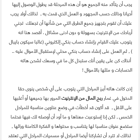
يجب أن يتأكد منه الجميع هو أن هذه المرحلة قد يطول الوصول إليها
أحيانا وذالك حسب المجهود و العمل الذي قمت به , لذالك أولا يجب
عليك أن تقوم بتجهيز جميع الطرق التي من شأنها أن تجعلك تجني
أرباحك من الإنترنيت بسهولة و دون ادنى مشاكل . أقصد هنا انه
يتوجب عليك القيام بإنشاء حساب بنكي إلكتروني (غالبا سيكون بايبال
) , ثم العمل على إنشاء حساب بنكي محلي لإستقبال الأموال عليه ..
أنذاك كن على يقين أنك ستبذل كل ما في وسعك لشحن هاته
الحسابات و ملئها بالأموال !
إذن كانت هاته أبرز المراحل التي يتوجب على أي شخص ينوى حقا
الدخول في غمار
ربح المال من الإنترنيت
المرور بها جميعها أو أغلبها
على الأقل , قد أكون قد أخطأت في وضع عناوين مناسبة للمراحل
الخمس , لكن إذا إستوعبت معناها و ما أود أن أوصله لك فيها فحتما
ستضع عنوان مناسبا لها يتناسب و محتواها و الفكرة الكامنة ورائها ,
لذالك لا تترد أن تشاركنا أيضا المراحل أو مسميات المراحل التي تعتقد