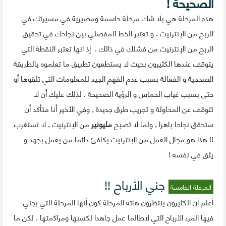
الصحيحة !
هذه المرحلة هي بلا شك مرحلة حاسمة ومصيرية في مسيرتك في
الربح من الإنترنيت . و تعتبر الخط المفصلي بين نجاحك في تحقيق
الربح من الإنترنيت من فشلك في ذالك . إذ انها تعتبر النقطة التي
يتوقف عندها الكثيرون بحيت لا يستطعون تطبيق ما تعلموه بالطريقة
الصححية و الفعالة بسبب عدم الفهم الجيد للمعلومات التي تلقوها أو
حتى بسبب غياب الحماس و الرؤية الصحيحة . لذلك عليك أن لا
تتوقف عن المحاولة و تجريب طرق جديدة , وفي الأخير أنا متأكد أن
ستحقق نجاحا باهرا , ولما لا تصبح
مليونير
من الإنترنيت , لا تستغرب
!! هذا هو مجال العمل من الإنترنيت يكافئ دائما من يعمل بجهد و
يثق في نفسه !
جني الأرباح
!!
المرحلة الخامسة
أعلم أن الكثيرون ينتظرون هاته المرحلة كون أنها المرحلة التي يجني
فيها المرء الأرباح التي لاطالما عمل جاهدا لكسبها ومراكمتها . لكن ما