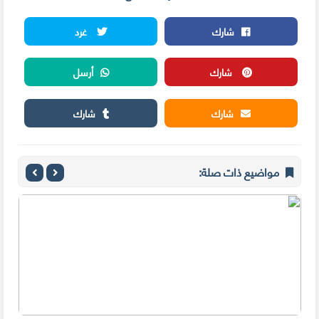
شارك
غرد
شارك
أرسل
شارك
شارك
مواضيع ذات صلة: