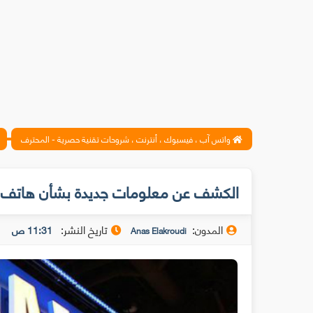
واتس آب ، فيسبوك ، أنترنت ، شروحات تقنية حصرية - المحترف
الكشف عن معلومات جديدة بشأن هاتف غالاكسي
المدون:
تاريخ النشر:
11:31 ص
Anas Elakroudi