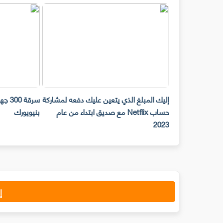
مل على
إليك المبلغ الذي يتعين عليك دفعه لمشاركة
داء من
حساب Netflix مع صديق ابتداء من عام
بنيويورك
2023
إ