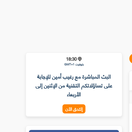
18:30
بتوقيت GMT+1
البث المباشرة مع رغيب أمين للإجابة
على تساؤلاتكم التقنية من الإثنين إلى
الأربعاء
إلتحق الأن