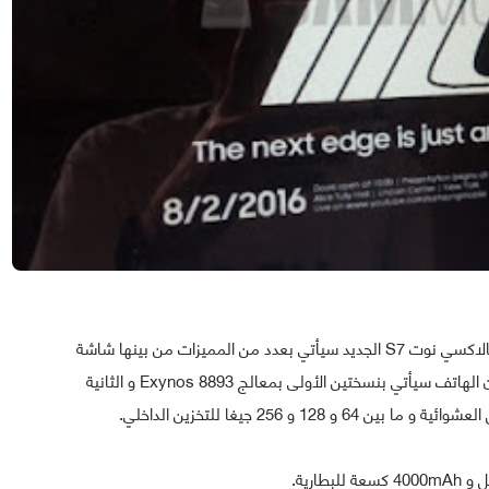
من جهة أخرى فإن مواقع متخصصة أخرى أشارت أن هاتف غالاكسي نوت S7 الجديد سيأتي بعدد من المميزات من بينها شاشة
مقعرة Super AMOLED بقياس 5.7 بوصة بالإضافة إلى أن الهاتف سيأتي بنسختين الأولى بمعالج Exynos 8893 و الثانية