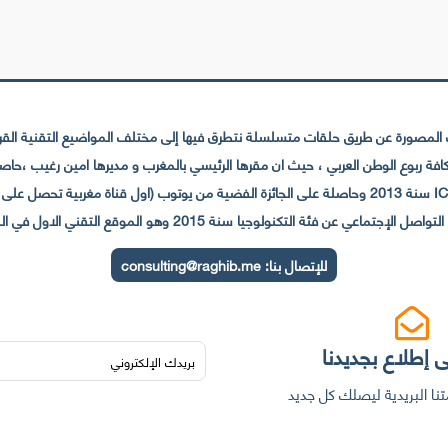
لمصورة عن طريق حلقات متسلسلة نتطرق فيها إلى مختلف المواضيع التقنية القريبة
عي عن فئة التكنولوجيا سنة 2015 وهو الموقع التقني الاول في المغرب والعالم العربي
للإتصال بنا:
consulting@raghib.me
 إطلاع بجديدنا
نا البريدية ليصلك كل جديد