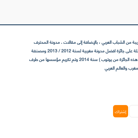
 من الشباب العربي ، بالإضافة إلى مقالات . مدونة المحترف
تأسست سنة 2009 حيث تستقطب الآن عدد كبير من الزوار من كافة ربوع الوطن العربي ، حيث ان مقرها الرئيسي بالمغرب و مديرها امين رغيب ،حاصلة على جائزة افضل مدونة مغربية لسنة 2012 / 2013 ومصنفة
ضمن افضل 10 مدونات عربية حسب المركز الدولي للصحفيين ICFJ سنة 2013 وحاصلة على الجائزة الفضية من يوتوب (اول قناة مغربية تحصل على هذه الجائزة من يوتوب ) سنة 2014 وتم تكريم مؤسسها من طرف