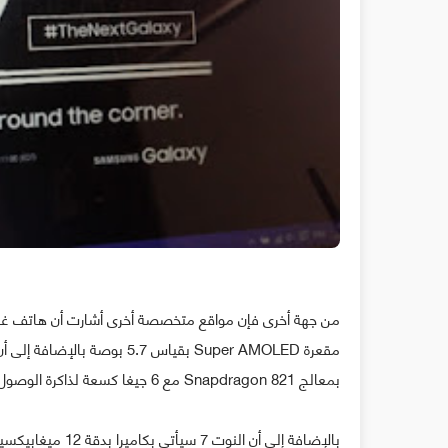
بمعالج Snapdragon 821 مع 6 جيغا كسعة لذاكرة الوصول العشوائية و ما بين 64 و 128 و 256 جيغا للتخزين الداخلي.
بالإضافة إلى أن النوت 7 سيأتي بكاميرا بدقة 12 ميغابيكسيل و 4000mAh كسعة للبطارية.