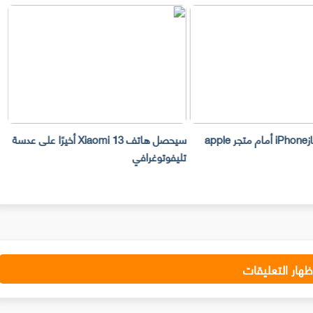
سرقة 300 جهازiPhone أمام متجر apple
سيحصل هاتف Xiaomi 13 أخيرًا على عدسة
تليفوتوغرافي
الفيديو ال
ظهار التعليقات