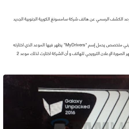
عد الكشف الرسمي عن هاتف شركة سامسونغ الكورية الجنوبية الجديد
و قد انتشت على شبكة الإنترنت صورة مسربة من موقع صيني متخصص يحمل إسم "MyDrivers" يظهر فيها الموعد الذي اختارته
الشركة للكشف عن هاتفها الجديد غالاكسي نوت S7، و تظهر الصورة الإعلان الترويجي للهاتف و أن الشركة اختارت لذلك موعد 2